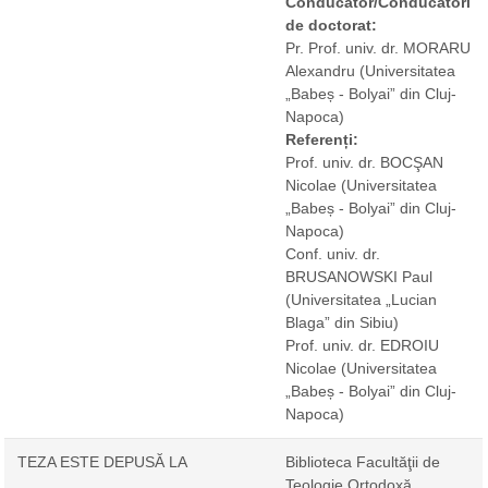
Conducător/Conducători
de doctorat:
Pr. Prof. univ. dr. MORARU
Alexandru
(Universitatea
„Babeș - Bolyai” din Cluj-
Napoca)
Referenți:
Prof. univ. dr. BOCŞAN
Nicolae
(Universitatea
„Babeș - Bolyai” din Cluj-
Napoca)
Conf. univ. dr.
BRUSANOWSKI Paul
(Universitatea „Lucian
Blaga” din Sibiu)
Prof. univ. dr. EDROIU
Nicolae
(Universitatea
„Babeș - Bolyai” din Cluj-
Napoca)
TEZA ESTE DEPUSĂ LA
Biblioteca Facultăţii de
Teologie Ortodoxă