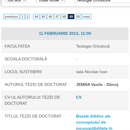
previous
1
2
...
44
45
46
47
48
49
50
next
11 FEBRUARIE 2013, 11:00
FACULTATEA
Teologie Ortodoxă
ȘCOALA DOCTORALĂ
-
LOCUL SUSȚINERII
sala Nicolae Ivan
AUTORUL TEZEI DE DOCTORAT
JEMNA Vasile - Dănuţ
CV-UL AUTORULUI TEZEI DE
CV
DOCTORAT
TITLUL TEZEI DE DOCTORAT
Bazele biblice ale
conceptului de
incoruptibilitate în