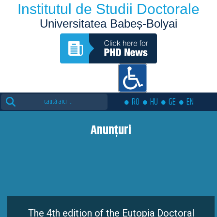
Institutul de Studii Doctorale
Universitatea Babeș-Bolyai
Search
RO
HU
GE
EN
for:
Anunțuri
The 4th edition of the Eutopia Doctoral