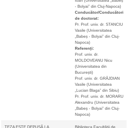
Ioan
(Universitatea „Babeș
- Bolyai” din Cluj-Napoca)
Conducător/Conducători
de doctorat:
Pr. Prof. univ. dr. STANCIU
Vasile
(Universitatea
„Babeș - Bolyai” din Cluj-
Napoca)
Referenți:
Prof. univ. dr.
MOLDOVEANU Nicu
(Universitatea din
București)
Prof. univ. dr. GRǍJDIAN
Vasile
(Universitatea
„Lucian Blaga” din Sibiu)
Pr. Prof. univ. dr. MORARU
Alexandru
(Universitatea
„Babeș - Bolyai” din Cluj-
Napoca)
TEZA ESTE DEPUSĂ LA
Biblioteca Facultăţii de