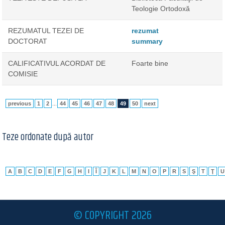
Teologie Ortodoxă
REZUMATUL TEZEI DE
rezumat
DOCTORAT
summary
CALIFICATIVUL ACORDAT DE
Foarte bine
COMISIE
previous
1
2
...
44
45
46
47
48
49
50
next
Teze ordonate după autor
A
B
C
D
E
F
G
H
I
Î
J
K
L
M
N
O
P
R
S
Ş
T
Ţ
U
© COPYRIGHT 2026