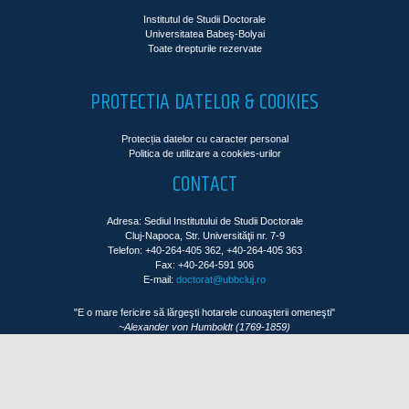
Institutul de Studii Doctorale
Universitatea Babeş-Bolyai
Toate drepturile rezervate
PROTECTIA DATELOR & COOKIES
Protecția datelor cu caracter personal
Politica de utilizare a cookies-urilor
CONTACT
Adresa: Sediul Institutului de Studii Doctorale
Cluj-Napoca, Str. Universităţii nr. 7-9
Telefon: +40-264-405 362, +40-264-405 363
Fax: +40-264-591 906
E-mail:
doctorat@ubbcluj.ro
"E o mare fericire să lărgeşti hotarele cunoaşterii omeneşti"
~Alexander von Humboldt (1769-1859)