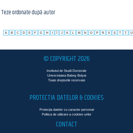
Teze ordonate după autor
A
B
C
D
E
F
G
H
I
Î
J
K
L
M
N
O
P
R
S
Ş
T
Ţ
U
© COPYRIGHT 2026
Institutul de Studii Doctorale
Universitatea Babeş-Bolyai
Toate drepturile rezervate
PROTECTIA DATELOR & COOKIES
Protecția datelor cu caracter personal
Politica de utilizare a cookies-urilor
CONTACT