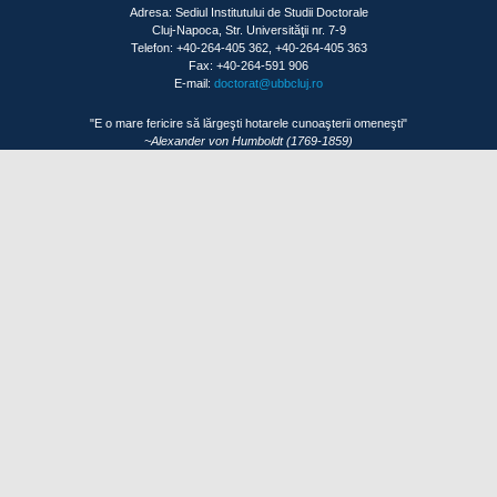
Adresa: Sediul Institutului de Studii Doctorale
Cluj-Napoca, Str. Universităţii nr. 7-9
Telefon: +40-264-405 362, +40-264-405 363
Fax: +40-264-591 906
E-mail:
doctorat@ubbcluj.ro
"E o mare fericire să lărgeşti hotarele cunoaşterii omeneşti"
~Alexander von Humboldt (1769-1859)