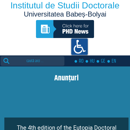
Institutul de Studii Doctorale
Universitatea Babeș-Bolyai
Search
RO
HU
GE
EN
for:
Anunțuri
The 4th edition of the Eutopia Doctoral