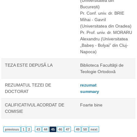
(Universitatea din
București)
Pr. Conf. univ. dr. BRIE
Mihai - Gavril
(Universitatea din Oradea)
Pr. Prof. univ. dr. MORARU
Alexandru
(Universitatea
„Babeș - Bolyai” din Cluj-
Napoca)
TEZA ESTE DEPUSĂ LA
Biblioteca Facultăţii de
Teologie Ortodoxă
REZUMATUL TEZEI DE
rezumat
DOCTORAT
summary
CALIFICATIVUL ACORDAT DE
Foarte bine
COMISIE
previous
1
2
...
43
44
45
46
47
...
49
50
next