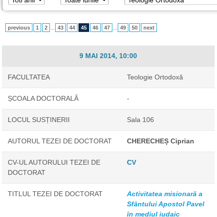
previous
1
2
...
43
44
45
46
47
...
49
50
next
9 MAI 2014, 10:00
FACULTATEA
Teologie Ortodoxă
ȘCOALA DOCTORALĂ
-
LOCUL SUSȚINERII
Sala 106
AUTORUL TEZEI DE DOCTORAT
CHERECHEȘ Ciprian
CV-UL AUTORULUI TEZEI DE
CV
DOCTORAT
TITLUL TEZEI DE DOCTORAT
Activitatea misionară a
Sfântului Apostol Pavel
în mediul iudaic