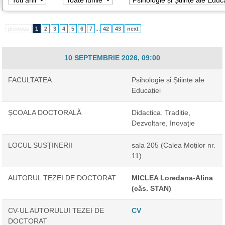
previous
1
2
3
4
5
6
7
...
42
43
next
10 SEPTEMBRIE 2026, 09:00
FACULTATEA
Psihologie și Științe ale
Educației
ȘCOALA DOCTORALĂ
Didactica. Tradiție,
Dezvoltare, Inovație
LOCUL SUSȚINERII
sala 205 (Calea Moților nr.
11)
AUTORUL TEZEI DE DOCTORAT
MICLEA Loredana-Alina
(căs. STAN)
CV-UL AUTORULUI TEZEI DE
CV
DOCTORAT