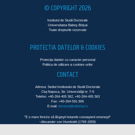
© COPYRIGHT 2026
Institutul de Studii Doctorale
Universitatea Babeş-Bolyai
Toate drepturile rezervate
PROTECTIA DATELOR & COOKIES
Protecția datelor cu caracter personal
Politica de utilizare a cookies-urilor
CONTACT
Adresa: Sediul Institutului de Studii Doctorale
Cluj-Napoca, Str. Universităţii nr. 7-9
Telefon: +40-264-405 362, +40-264-405 363
Fax: +40-264-591 906
E-mail:
doctorat@ubbcluj.ro
"E o mare fericire să lărgeşti hotarele cunoaşterii omeneşti"
~Alexander von Humboldt (1769-1859)