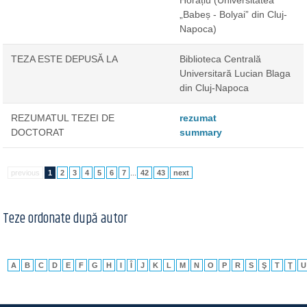
Horațiu
(Universitatea
„Babeș - Bolyai” din Cluj-
Napoca)
TEZA ESTE DEPUSĂ LA
Biblioteca Centrală
Universitară Lucian Blaga
din Cluj-Napoca
REZUMATUL TEZEI DE
rezumat
DOCTORAT
summary
previous
1
2
3
4
5
6
7
...
42
43
next
Teze ordonate după autor
A
B
C
D
E
F
G
H
I
Î
J
K
L
M
N
O
P
R
S
Ş
T
Ţ
U