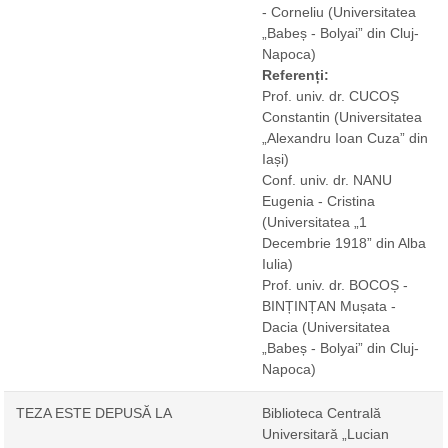
- Corneliu
(Universitatea
„Babeș - Bolyai” din Cluj-
Napoca)
Referenți:
Prof. univ. dr. CUCOȘ
Constantin
(Universitatea
„Alexandru Ioan Cuza” din
Iași)
Conf. univ. dr. NANU
Eugenia - Cristina
(Universitatea „1
Decembrie 1918” din Alba
Iulia)
Prof. univ. dr. BOCOȘ -
BINȚINȚAN Mușata -
Dacia
(Universitatea
„Babeș - Bolyai” din Cluj-
Napoca)
TEZA ESTE DEPUSĂ LA
Biblioteca Centrală
Universitară „Lucian