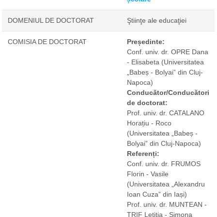
DOMENIUL DE DOCTORAT
Ştiinţe ale educaţiei
COMISIA DE DOCTORAT
Președinte:
Conf. univ. dr. OPRE Dana
- Elisabeta
(Universitatea
„Babeș - Bolyai” din Cluj-
Napoca)
Conducător/Conducători
de doctorat:
Prof. univ. dr. CATALANO
Horațiu - Roco
(Universitatea „Babeș -
Bolyai” din Cluj-Napoca)
Referenți:
Conf. univ. dr. FRUMOS
Florin - Vasile
(Universitatea „Alexandru
Ioan Cuza” din Iași)
Prof. univ. dr. MUNTEAN -
TRIF Letiția - Simona