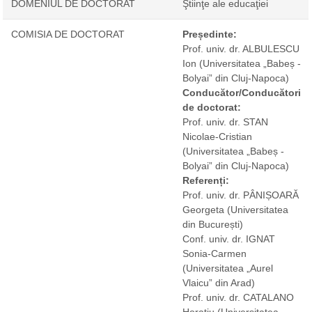
DOMENIUL DE DOCTORAT
Ştiinţe ale educaţiei
COMISIA DE DOCTORAT
Președinte:
Prof. univ. dr. ALBULESCU
Ion
(Universitatea „Babeș -
Bolyai” din Cluj-Napoca)
Conducător/Conducători
de doctorat:
Prof. univ. dr. STAN
Nicolae-Cristian
(Universitatea „Babeș -
Bolyai” din Cluj-Napoca)
Referenți:
Prof. univ. dr. PÂNIȘOARĂ
Georgeta
(Universitatea
din București)
Conf. univ. dr. IGNAT
Sonia-Carmen
(Universitatea „Aurel
Vlaicu” din Arad)
Prof. univ. dr. CATALANO