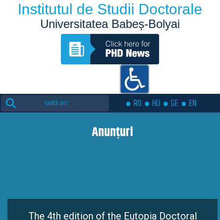
Institutul de Studii Doctorale
Universitatea Babeș-Bolyai
Search
RO
HU
GE
EN
for:
Anunțuri
The 4th edition of the Eutopia Doctoral