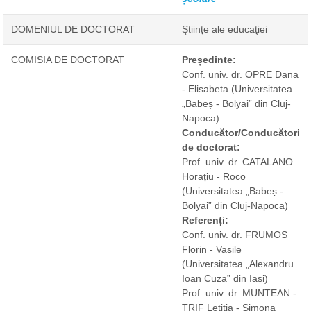
DOMENIUL DE DOCTORAT
Ştiinţe ale educaţiei
COMISIA DE DOCTORAT
Președinte:
Conf. univ. dr. OPRE Dana
- Elisabeta
(Universitatea
„Babeș - Bolyai” din Cluj-
Napoca)
Conducător/Conducători
de doctorat:
Prof. univ. dr. CATALANO
Horațiu - Roco
(Universitatea „Babeș -
Bolyai” din Cluj-Napoca)
Referenți:
Conf. univ. dr. FRUMOS
Florin - Vasile
(Universitatea „Alexandru
Ioan Cuza” din Iași)
Prof. univ. dr. MUNTEAN -
TRIF Letiția - Simona