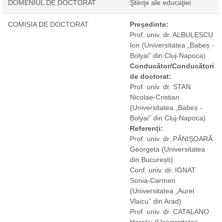
DOMENIUL DE DOCTORAT
Ştiinţe ale educaţiei
COMISIA DE DOCTORAT
Președinte:
Prof. univ. dr. ALBULESCU
Ion
(Universitatea „Babeș -
Bolyai” din Cluj-Napoca)
Conducător/Conducători
de doctorat:
Prof. univ. dr. STAN
Nicolae-Cristian
(Universitatea „Babeș -
Bolyai” din Cluj-Napoca)
Referenți:
Prof. univ. dr. PÂNIȘOARĂ
Georgeta
(Universitatea
din București)
Conf. univ. dr. IGNAT
Sonia-Carmen
(Universitatea „Aurel
Vlaicu” din Arad)
Prof. univ. dr. CATALANO