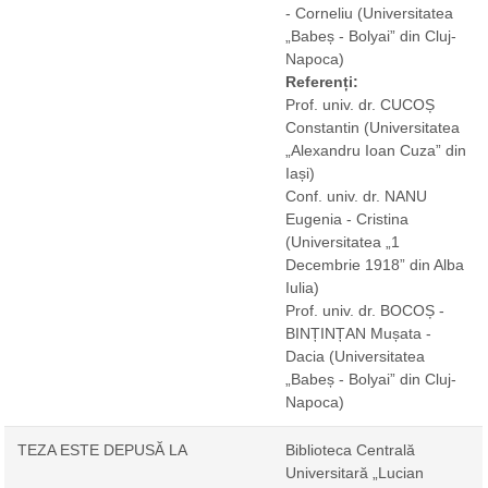
- Corneliu
(Universitatea
„Babeș - Bolyai” din Cluj-
Napoca)
Referenți:
Prof. univ. dr. CUCOȘ
Constantin
(Universitatea
„Alexandru Ioan Cuza” din
Iași)
Conf. univ. dr. NANU
Eugenia - Cristina
(Universitatea „1
Decembrie 1918” din Alba
Iulia)
Prof. univ. dr. BOCOȘ -
BINȚINȚAN Mușata -
Dacia
(Universitatea
„Babeș - Bolyai” din Cluj-
Napoca)
TEZA ESTE DEPUSĂ LA
Biblioteca Centrală
Universitară „Lucian