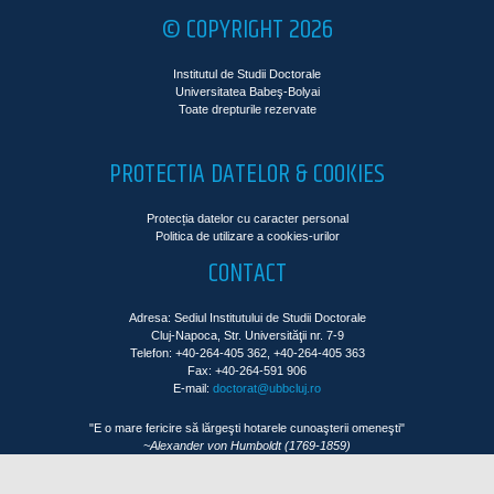
© COPYRIGHT 2026
Institutul de Studii Doctorale
Universitatea Babeş-Bolyai
Toate drepturile rezervate
PROTECTIA DATELOR & COOKIES
Protecția datelor cu caracter personal
Politica de utilizare a cookies-urilor
CONTACT
Adresa: Sediul Institutului de Studii Doctorale
Cluj-Napoca, Str. Universităţii nr. 7-9
Telefon: +40-264-405 362, +40-264-405 363
Fax: +40-264-591 906
E-mail:
doctorat@ubbcluj.ro
"E o mare fericire să lărgeşti hotarele cunoaşterii omeneşti"
~Alexander von Humboldt (1769-1859)