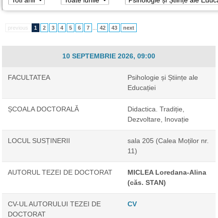
previous
1
2
3
4
5
6
7
...
42
43
next
10 SEPTEMBRIE 2026, 09:00
FACULTATEA
Psihologie și Științe ale
Educației
ȘCOALA DOCTORALĂ
Didactica. Tradiție,
Dezvoltare, Inovație
LOCUL SUSȚINERII
sala 205 (Calea Moților nr.
11)
AUTORUL TEZEI DE DOCTORAT
MICLEA Loredana-Alina
(căs. STAN)
CV-UL AUTORULUI TEZEI DE
CV
DOCTORAT