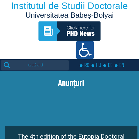
Institutul de Studii Doctorale
Universitatea Babeș-Bolyai
Search
RO
HU
GE
EN
for:
Anunțuri
The 4th edition of the Eutopia Doctoral