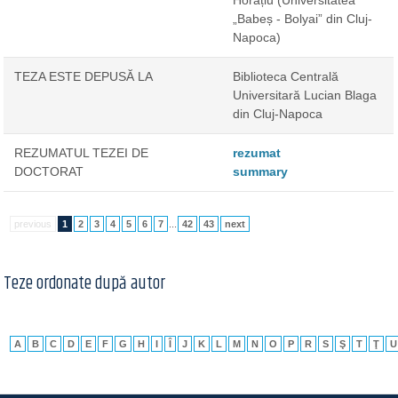
Horațiu
(Universitatea
„Babeș - Bolyai” din Cluj-
Napoca)
TEZA ESTE DEPUSĂ LA
Biblioteca Centrală
Universitară Lucian Blaga
din Cluj-Napoca
REZUMATUL TEZEI DE
rezumat
DOCTORAT
summary
previous
1
2
3
4
5
6
7
...
42
43
next
Teze ordonate după autor
A
B
C
D
E
F
G
H
I
Î
J
K
L
M
N
O
P
R
S
Ş
T
Ţ
U