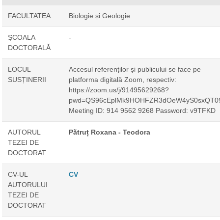
FACULTATEA
Biologie și Geologie
ȘCOALA
-
DOCTORALĂ
LOCUL
Accesul referenților și publicului se face pe
SUSȚINERII
platforma digitală Zoom, respectiv:
https://zoom.us/j/91495629268?
pwd=QS96cEplMk9HOHFZR3dOeW4yS0sxQT0
Meeting ID: 914 9562 9268 Password: v9TFKD
AUTORUL
Pătruț Roxana - Teodora
TEZEI DE
DOCTORAT
CV-UL
CV
AUTORULUI
TEZEI DE
DOCTORAT