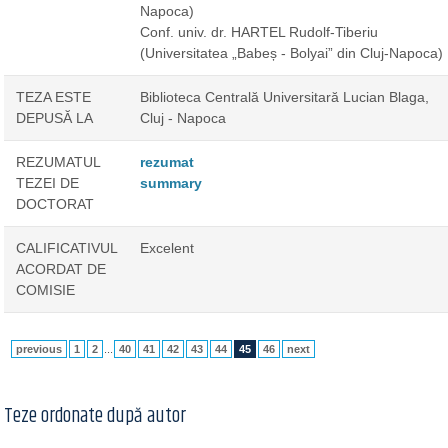
Napoca)
Conf. univ. dr. HARTEL Rudolf-Tiberiu
(Universitatea „Babeș - Bolyai” din Cluj-Napoca)
TEZA ESTE
Biblioteca Centrală Universitară Lucian Blaga,
DEPUSĂ LA
Cluj - Napoca
REZUMATUL
rezumat
TEZEI DE
summary
DOCTORAT
CALIFICATIVUL
Excelent
ACORDAT DE
COMISIE
previous
1
2
...
40
41
42
43
44
45
46
next
Teze ordonate după autor