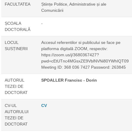
FACULTATEA
Științe Politice, Administrative și ale
Comunicării
ȘCOALA
-
DOCTORALĂ
LOCUL
Accesul referentilor si publicului se face pe
SUSȚINERII
platforma digitală ZOOM, respectiv:
https://zoom.us/j/3680367427?
pwd=cEtUTnc4MGsxZE9VblNVNi80YWhIQT09
Meeting ID: 368 036 7427 Password: 263845
AUTORUL
SPOALLER Francisc - Dorin
TEZEI DE
DOCTORAT
CV-UL
CV
AUTORULUI
TEZEI DE
DOCTORAT