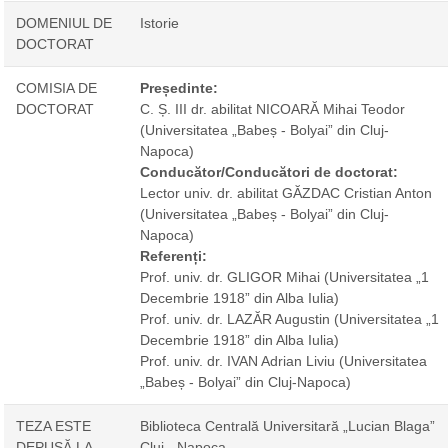
DOMENIUL DE
Istorie
DOCTORAT
COMISIA DE
Președinte:
DOCTORAT
C. Ș. III dr. abilitat NICOARĂ Mihai Teodor
(Universitatea „Babeș - Bolyai” din Cluj-
Napoca)
Conducător/Conducători de doctorat:
Lector univ. dr. abilitat GĂZDAC Cristian Anton
(Universitatea „Babeș - Bolyai” din Cluj-
Napoca)
Referenți:
Prof. univ. dr. GLIGOR Mihai
(Universitatea „1
Decembrie 1918” din Alba Iulia)
Prof. univ. dr. LAZĂR Augustin
(Universitatea „1
Decembrie 1918” din Alba Iulia)
Prof. univ. dr. IVAN Adrian Liviu
(Universitatea
„Babeș - Bolyai” din Cluj-Napoca)
TEZA ESTE
Biblioteca Centrală Universitară „Lucian Blaga”
DEPUSĂ LA
Cluj - Napoca