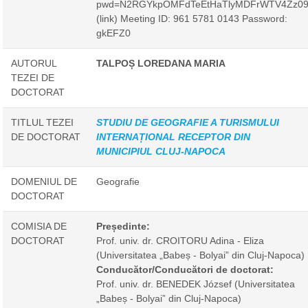
pwd=N2RGYkpOMFdTeEtHaTlyMDFrWTV4Zz0
(link) Meeting ID: 961 5781 0143 Password:
gkEFZ0
AUTORUL
TALPOȘ LOREDANA MARIA
TEZEI DE
DOCTORAT
TITLUL TEZEI
STUDIU DE GEOGRAFIE A TURISMULUI
DE DOCTORAT
INTERNAȚIONAL RECEPTOR DIN
MUNICIPIUL CLUJ-NAPOCA
DOMENIUL DE
Geografie
DOCTORAT
COMISIA DE
Președinte:
DOCTORAT
Prof. univ. dr. CROITORU Adina - Eliza
(Universitatea „Babeș - Bolyai” din Cluj-Napoca)
Conducător/Conducători de doctorat:
Prof. univ. dr. BENEDEK József
(Universitatea
„Babeș - Bolyai” din Cluj-Napoca)