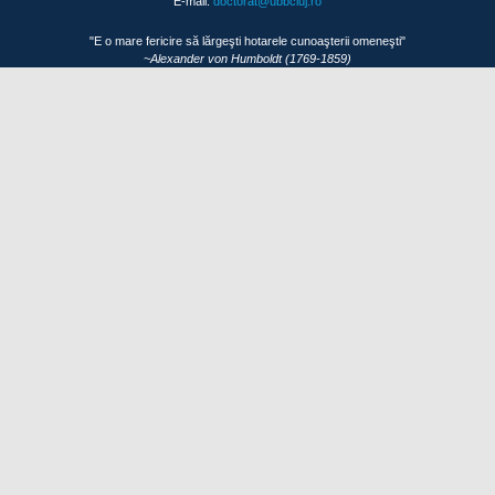
E-mail:
doctorat@ubbcluj.ro
"E o mare fericire să lărgeşti hotarele cunoaşterii omeneşti"
~Alexander von Humboldt (1769-1859)