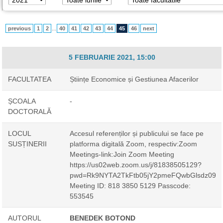
previous
1
2
...
40
41
42
43
44
45
46
next
5 FEBRUARIE 2021, 15:00
FACULTATEA
Științe Economice și Gestiunea Afacerilor
ȘCOALA
-
DOCTORALĂ
LOCUL
Accesul referenților și publicului se face pe
SUSȚINERII
platforma digitală Zoom, respectiv:Zoom
Meetings-link:Join Zoom Meeting
https://us02web.zoom.us/j/81838505129?
pwd=Rk9NYTA2TkFtb05jY2pmeFQwbGlsdz09
Meeting ID: 818 3850 5129 Passcode:
553545
AUTORUL
BENEDEK BOTOND