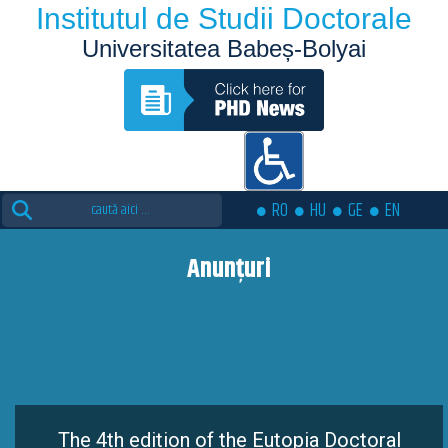
Institutul de Studii Doctorale
Universitatea Babeș-Bolyai
Search
RO
HU
GE
EN
for:
Anunțuri
The 4th edition of the Eutopia Doctoral