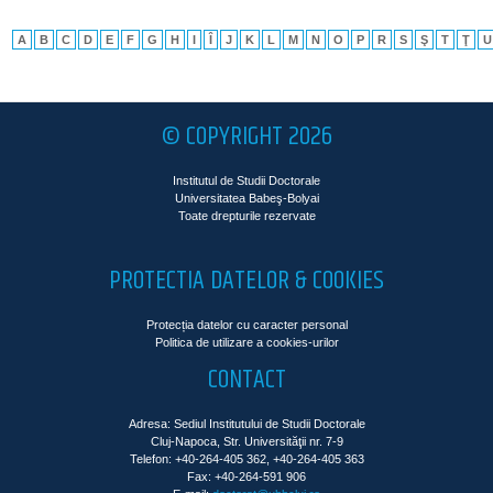
A
B
C
D
E
F
G
H
I
Î
J
K
L
M
N
O
P
R
S
Ş
T
Ţ
U
© COPYRIGHT 2026
Institutul de Studii Doctorale
Universitatea Babeş-Bolyai
Toate drepturile rezervate
PROTECTIA DATELOR & COOKIES
Protecția datelor cu caracter personal
Politica de utilizare a cookies-urilor
CONTACT
Adresa: Sediul Institutului de Studii Doctorale
Cluj-Napoca, Str. Universităţii nr. 7-9
Telefon: +40-264-405 362, +40-264-405 363
Fax: +40-264-591 906