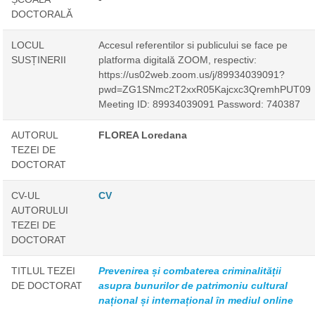
DOCTORALĂ
LOCUL
Accesul referentilor si publicului se face pe
SUSȚINERII
platforma digitală ZOOM, respectiv:
https://us02web.zoom.us/j/89934039091?
pwd=ZG1SNmc2T2xxR05Kajcxc3QremhPUT09
Meeting ID: 89934039091 Password: 740387
AUTORUL
FLOREA Loredana
TEZEI DE
DOCTORAT
CV-UL
CV
AUTORULUI
TEZEI DE
DOCTORAT
TITLUL TEZEI
Prevenirea și combaterea criminalității
DE DOCTORAT
asupra bunurilor de patrimoniu cultural
național și internațional în mediul online