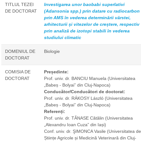
TITLUL TEZEI
Investigarea unor baobabi superlativi
DE DOCTORAT
(Adansonia spp.) prin datare cu radiocarbon
prin AMS în vederea determinării vârstei,
arhitecturii și vitezelor de creștere, respectiv
prin analiză de izotopi stabili în vederea
studiului climatic
DOMENIUL DE
Biologie
DOCTORAT
COMISIA DE
Președinte:
DOCTORAT
Prof. univ. dr. BANCIU Manuela
(Universitatea
„Babeș - Bolyai” din Cluj-Napoca)
Conducător/Conducători de doctorat:
Prof. univ. dr. RÁKOSY László
(Universitatea
„Babeș - Bolyai” din Cluj-Napoca)
Referenți:
Prof. univ. dr. TĂNASE Cătălin
(Universitatea
„Alexandru Ioan Cuza” din Iași)
Conf. univ. dr. ŞIMONCA Vasile
(Universitatea de
Științe Agricole și Medicină Veterinară din Cluj-