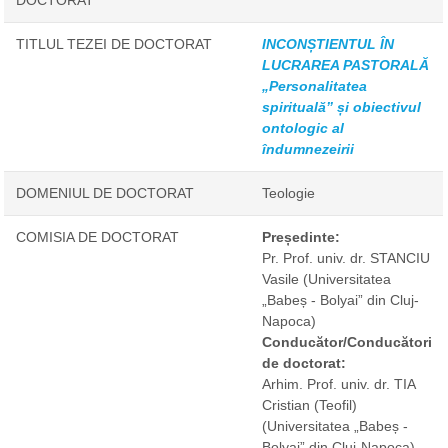
DOCTORAT
TITLUL TEZEI DE DOCTORAT
INCONȘTIENTUL ÎN
LUCRAREA PASTORALĂ
„Personalitatea
spirituală” și obiectivul
ontologic al
îndumnezeirii
DOMENIUL DE DOCTORAT
Teologie
COMISIA DE DOCTORAT
Președinte:
Pr. Prof. univ. dr. STANCIU
Vasile
(Universitatea
„Babeș - Bolyai” din Cluj-
Napoca)
Conducător/Conducători
de doctorat:
Arhim. Prof. univ. dr. TIA
Cristian (Teofil)
(Universitatea „Babeș -
Bolyai” din Cluj-Napoca)