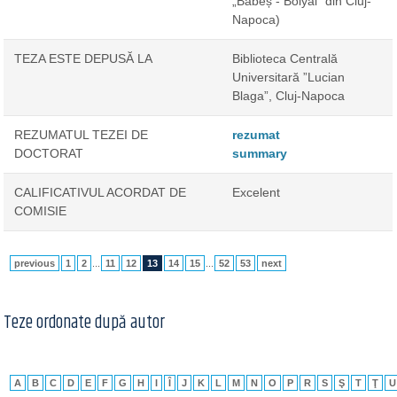
„Babeș - Bolyai” din Cluj-
Napoca)
TEZA ESTE DEPUSĂ LA
Biblioteca Centrală
Universitară ”Lucian
Blaga”, Cluj-Napoca
REZUMATUL TEZEI DE
rezumat
DOCTORAT
summary
CALIFICATIVUL ACORDAT DE
Excelent
COMISIE
previous
1
2
...
11
12
13
14
15
...
52
53
next
Teze ordonate după autor
A
B
C
D
E
F
G
H
I
Î
J
K
L
M
N
O
P
R
S
Ş
T
Ţ
U