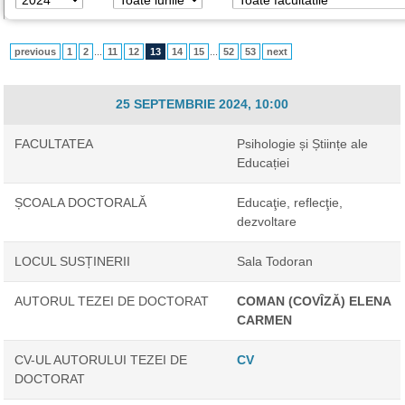
previous
1
2
...
11
12
13
14
15
...
52
53
next
25 SEPTEMBRIE 2024, 10:00
FACULTATEA
Psihologie și Științe ale
Educației
ȘCOALA DOCTORALĂ
Educaţie, reflecţie,
dezvoltare
LOCUL SUSȚINERII
Sala Todoran
AUTORUL TEZEI DE DOCTORAT
COMAN (COVÎZĂ) ELENA
CARMEN
CV-UL AUTORULUI TEZEI DE
CV
DOCTORAT