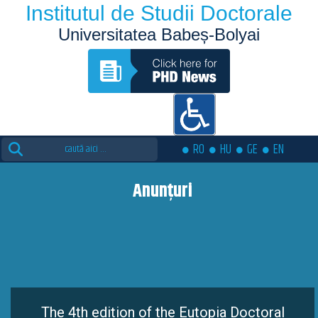
Institutul de Studii Doctorale
Universitatea Babeș-Bolyai
Search
RO
HU
GE
EN
for:
Anunțuri
The 4th edition of the Eutopia Doctoral