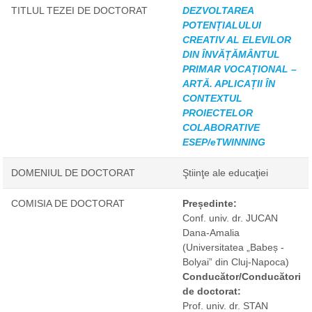
TITLUL TEZEI DE DOCTORAT
DEZVOLTAREA
POTENȚIALULUI
CREATIV AL ELEVILOR
DIN ÎNVĂȚĂMÂNTUL
PRIMAR VOCAȚIONAL –
ARTĂ. APLICAȚII ÎN
CONTEXTUL
PROIECTELOR
COLABORATIVE
ESEP/eTWINNING
DOMENIUL DE DOCTORAT
Ştiinţe ale educaţiei
COMISIA DE DOCTORAT
Președinte:
Conf. univ. dr. JUCAN
Dana-Amalia
(Universitatea „Babeș -
Bolyai” din Cluj-Napoca)
Conducător/Conducători
de doctorat:
Prof. univ. dr. STAN