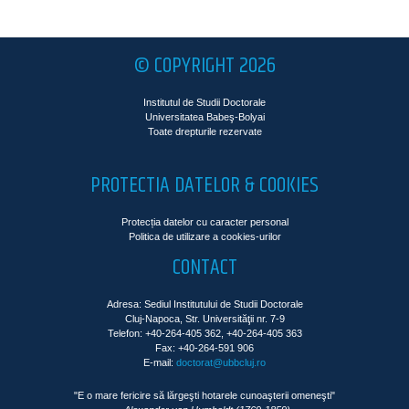
© COPYRIGHT 2026
Institutul de Studii Doctorale
Universitatea Babeş-Bolyai
Toate drepturile rezervate
PROTECTIA DATELOR & COOKIES
Protecția datelor cu caracter personal
Politica de utilizare a cookies-urilor
CONTACT
Adresa: Sediul Institutului de Studii Doctorale
Cluj-Napoca, Str. Universităţii nr. 7-9
Telefon: +40-264-405 362, +40-264-405 363
Fax: +40-264-591 906
E-mail:
doctorat@ubbcluj.ro
"E o mare fericire să lărgeşti hotarele cunoaşterii omeneşti"