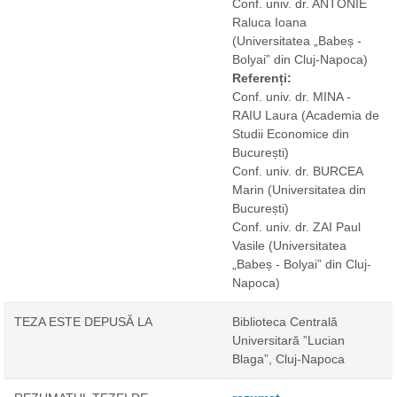
Conf. univ. dr. ANTONIE
Raluca Ioana
(Universitatea „Babeș -
Bolyai” din Cluj-Napoca)
Referenți:
Conf. univ. dr. MINA -
RAIU Laura
(Academia de
Studii Economice din
București)
Conf. univ. dr. BURCEA
Marin
(Universitatea din
București)
Conf. univ. dr. ZAI Paul
Vasile
(Universitatea
„Babeș - Bolyai” din Cluj-
Napoca)
TEZA ESTE DEPUSĂ LA
Biblioteca Centrală
Universitară ”Lucian
Blaga”, Cluj-Napoca