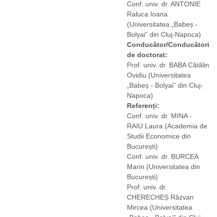
Conf. univ. dr. ANTONIE
Raluca Ioana
(Universitatea „Babeș -
Bolyai” din Cluj-Napoca)
Conducător/Conducători
de doctorat:
Prof. univ. dr. BABA Cătălin
Ovidiu
(Universitatea
„Babeș - Bolyai” din Cluj-
Napoca)
Referenți:
Conf. univ. dr. MINA -
RAIU Laura
(Academia de
Studii Economice din
București)
Conf. univ. dr. BURCEA
Marin
(Universitatea din
București)
Prof. univ. dr.
CHERECHEȘ Răzvan
Mircea
(Universitatea