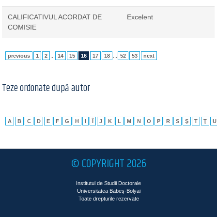
CALIFICATIVUL ACORDAT DE
Excelent
COMISIE
previous
1
2
...
14
15
16
17
18
...
52
53
next
Teze ordonate după autor
A
B
C
D
E
F
G
H
I
Î
J
K
L
M
N
O
P
R
S
Ş
T
Ţ
U
© COPYRIGHT 2026
Institutul de Studii Doctorale
Universitatea Babeş-Bolyai
Toate drepturile rezervate