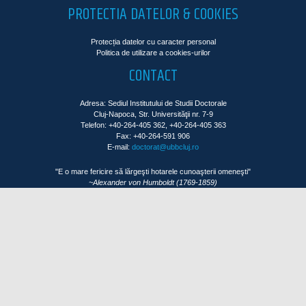
PROTECTIA DATELOR & COOKIES
Protecția datelor cu caracter personal
Politica de utilizare a cookies-urilor
CONTACT
Adresa: Sediul Institutului de Studii Doctorale
Cluj-Napoca, Str. Universităţii nr. 7-9
Telefon: +40-264-405 362, +40-264-405 363
Fax: +40-264-591 906
E-mail:
doctorat@ubbcluj.ro
"E o mare fericire să lărgeşti hotarele cunoaşterii omeneşti"
~Alexander von Humboldt (1769-1859)