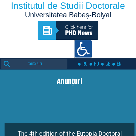
Institutul de Studii Doctorale
Universitatea Babeș-Bolyai
Search
RO
HU
GE
EN
for:
Anunțuri
The 4th edition of the Eutopia Doctoral