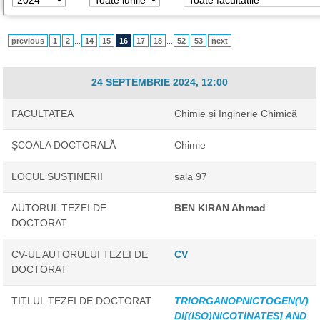
previous
1
2
...
14
15
16
17
18
...
52
53
next
24 SEPTEMBRIE 2024, 12:00
FACULTATEA
Chimie și Inginerie Chimică
ȘCOALA DOCTORALĂ
Chimie
LOCUL SUSȚINERII
sala 97
AUTORUL TEZEI DE
BEN KIRAN Ahmad
DOCTORAT
CV-UL AUTORULUI TEZEI DE
CV
DOCTORAT
TITLUL TEZEI DE DOCTORAT
TRIORGANOPNICTOGEN(V)
DI[(ISO)NICOTINATES] AND