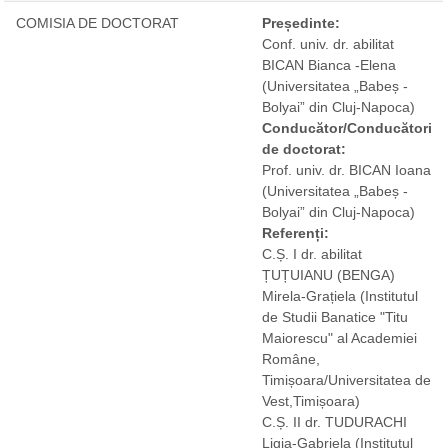
COMISIA DE DOCTORAT
Președinte:
Conf. univ. dr. abilitat
BICAN Bianca -Elena
(Universitatea „Babeș -
Bolyai” din Cluj-Napoca)
Conducător/Conducători
de doctorat:
Prof. univ. dr. BICAN Ioana
(Universitatea „Babeș -
Bolyai” din Cluj-Napoca)
Referenți:
C.Ș. I dr. abilitat
ȚUȚUIANU (BENGA)
Mirela-Grațiela
(Institutul
de Studii Banatice "Titu
Maiorescu" al Academiei
Române,
Timișoara/Universitatea de
Vest,Timișoara)
C.Ș. II dr. TUDURACHI
Ligia-Gabriela
(Institutul