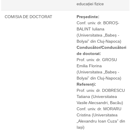
educației fizice
COMISIA DE DOCTORAT
Președinte:
Conf. univ. dr. BOROȘ-
BALINT Iuliana
(Universitatea „Babeș -
Bolyai” din Cluj-Napoca)
Conducător/Conducători
de doctorat:
Prof. univ. dr. GROSU
Emilia Florina
(Universitatea „Babeș -
Bolyai” din Cluj-Napoca)
Referenți:
Prof. univ. dr. DOBRESCU
Tatiana
(Universitatea
Vasile Alecsandri, Bacău)
Conf. univ. dr. MORARU
Cristina
(Universitatea
„Alexandru Ioan Cuza” din
Iași)