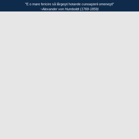
"E o mare fericire să lărgeşti hotarele cunoaşterii omeneşti"
~Alexander von Humboldt (1769-1859)