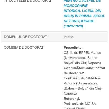
TITLUL TEZEI DE DOCTORAT
PENTRU O ALTFEL DE
MONOGRAFIE
ISTORICĂ. LICEUL DIN
BEIUȘ ÎN PRIMUL SECOL
DE FUNCȚIONARE
(1828-1928)
DOMENIUL DE DOCTORAT
Istorie
COMISIA DE DOCTORAT
Președinte:
CȘ. II. dr. EPPEL Marius
(Universitatea „Babeș -
Bolyai” din Cluj-Napoca)
Conducător/Conducători
de doctorat:
Conf. univ. dr. SIMA Ana
Victoria
(Universitatea
„Babeș - Bolyai” din Cluj-
Napoca)
Referenți:
Prof. univ. dr. MOISA
Gabriel Florin