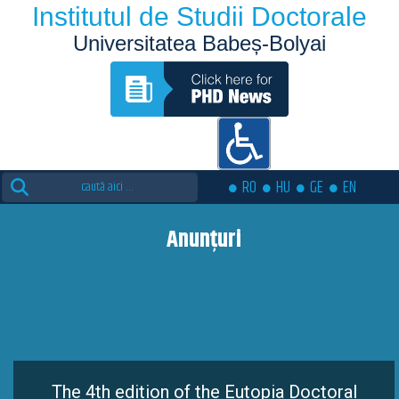
Institutul de Studii Doctorale
Universitatea Babeș-Bolyai
Search
RO
HU
GE
EN
for:
Anunțuri
The 4th edition of the Eutopia Doctoral