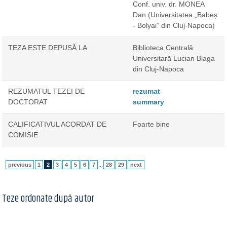
Conf. univ. dr. MONEA
Dan
(Universitatea „Babeș
- Bolyai” din Cluj-Napoca)
TEZA ESTE DEPUSĂ LA
Biblioteca Centrală
Universitară Lucian Blaga
din Cluj-Napoca
REZUMATUL TEZEI DE
rezumat
DOCTORAT
summary
CALIFICATIVUL ACORDAT DE
Foarte bine
COMISIE
previous
1
2
3
4
5
6
7
...
28
29
next
Teze ordonate după autor