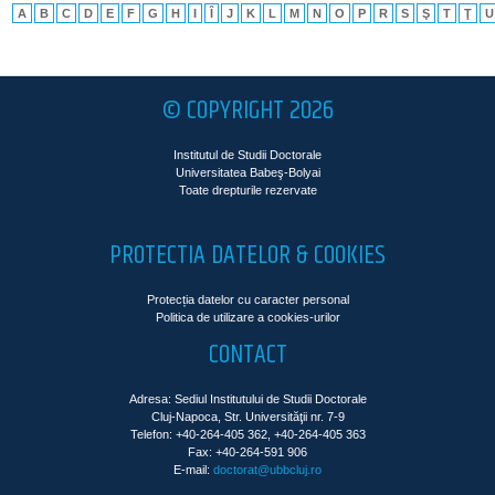
A
B
C
D
E
F
G
H
I
Î
J
K
L
M
N
O
P
R
S
Ş
T
Ţ
U
© COPYRIGHT 2026
Institutul de Studii Doctorale
Universitatea Babeş-Bolyai
Toate drepturile rezervate
PROTECTIA DATELOR & COOKIES
Protecția datelor cu caracter personal
Politica de utilizare a cookies-urilor
CONTACT
Adresa: Sediul Institutului de Studii Doctorale
Cluj-Napoca, Str. Universităţii nr. 7-9
Telefon: +40-264-405 362, +40-264-405 363
Fax: +40-264-591 906
E-mail:
doctorat@ubbcluj.ro