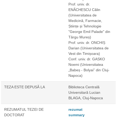
Prof. univ. dr.
ENĂCHESCU Călin
(Universitatea de
Medicină, Farmacie,
Științe și Tehnologie
"George Emil Palade" din
Târgu Mureș)
Prof. univ. dr. ONCHIȘ
Darian
(Universitatea de
Vest din Timișoara)
Conf. univ. dr. GASKO
Noemi
(Universitatea
„Babeș - Bolyai” din Cluj-
Napoca)
TEZA ESTE DEPUSĂ LA
Biblioteca Centrală
Universitară Lucian
BLAGA, Cluj-Napoca
REZUMATUL TEZEI DE
rezumat
DOCTORAT
summary