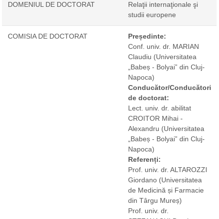
DOMENIUL DE DOCTORAT
Relaţii internaţionale şi
studii europene
COMISIA DE DOCTORAT
Președinte:
Conf. univ. dr. MARIAN
Claudiu
(Universitatea
„Babeș - Bolyai” din Cluj-
Napoca)
Conducător/Conducători
de doctorat:
Lect. univ. dr. abilitat
CROITOR Mihai -
Alexandru
(Universitatea
„Babeș - Bolyai” din Cluj-
Napoca)
Referenți:
Prof. univ. dr. ALTAROZZI
Giordano
(Universitatea
de Medicină și Farmacie
din Târgu Mureș)
Prof. univ. dr.