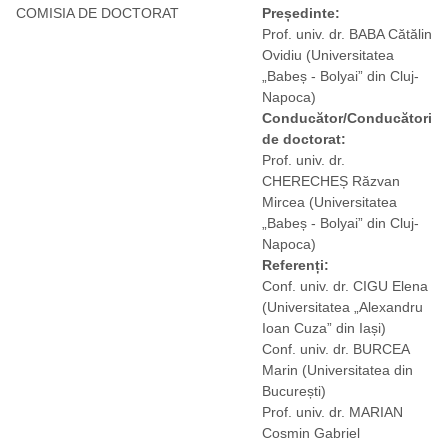
COMISIA DE DOCTORAT
Președinte:
Prof. univ. dr. BABA Cătălin
Ovidiu
(Universitatea
„Babeș - Bolyai” din Cluj-
Napoca)
Conducător/Conducători
de doctorat:
Prof. univ. dr.
CHERECHEȘ Răzvan
Mircea
(Universitatea
„Babeș - Bolyai” din Cluj-
Napoca)
Referenți:
Conf. univ. dr. CIGU Elena
(Universitatea „Alexandru
Ioan Cuza” din Iași)
Conf. univ. dr. BURCEA
Marin
(Universitatea din
București)
Prof. univ. dr. MARIAN
Cosmin Gabriel