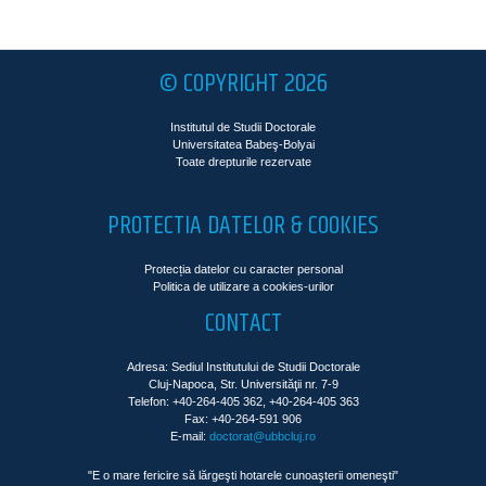
© COPYRIGHT 2026
Institutul de Studii Doctorale
Universitatea Babeş-Bolyai
Toate drepturile rezervate
PROTECTIA DATELOR & COOKIES
Protecția datelor cu caracter personal
Politica de utilizare a cookies-urilor
CONTACT
Adresa: Sediul Institutului de Studii Doctorale
Cluj-Napoca, Str. Universităţii nr. 7-9
Telefon: +40-264-405 362, +40-264-405 363
Fax: +40-264-591 906
E-mail:
doctorat@ubbcluj.ro
"E o mare fericire să lărgeşti hotarele cunoaşterii omeneşti"