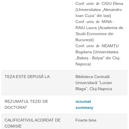
Conf. univ. dr. CIGU Elena
(Universitatea „Alexandru
Ioan Cuza” din Iași)
Conf. univ. dr. MINA -
RAIU Laura
(Academia de
Studii Economice din
București)
Conf. univ. dr. NEAMȚU
Bogdana
(Universitatea
„Babeș - Bolyai” din Cluj-
Napoca)
TEZA ESTE DEPUSĂ LA
Biblioteca Centrală
Universitară ”Lucian
Blaga”, Cluj-Napoca
REZUMATUL TEZEI DE
rezumat
DOCTORAT
summary
CALIFICATIVUL ACORDAT DE
Foarte bine
COMISIE