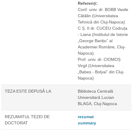
Referenți:
Conf. univ. dr. BOBB Vasile
Cătălin
(Universitatea
Tehnică din Cluj-Napoca)
C.Ș. II dr. CUCEU Codruța
- Liana
(Institutul de Istorie
„George Barițiu” al
Academiei Române, Cluj-
Napoca)
Prof. univ. dr. CIOMOȘ
Virgil
(Universitatea
„Babeș - Bolyai” din Cluj-
Napoca)
TEZA ESTE DEPUSĂ LA
Biblioteca Centrală
Universitară Lucian
BLAGA, Cluj-Napoca
REZUMATUL TEZEI DE
rezumat
DOCTORAT
summary