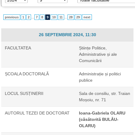
previous
1
2
...
7
8
9
10
11
...
28
29
next
26 SEPTEMBRIE 2024, 11:30
FACULTATEA
Științe Politice,
Administrative și ale
Comunicării
ȘCOALA DOCTORALĂ
Administrație și politici
publice
LOCUL SUSȚINERII
Sala de consiliu, str. Traian
Moșoiu, nr. 71
AUTORUL TEZEI DE DOCTORAT
Ioana-Gabriela OLARU
(căsătorită BULĂU-
OLARU)