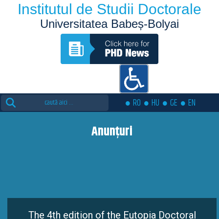
Institutul de Studii Doctorale
Universitatea Babeș-Bolyai
Search
RO
HU
GE
EN
for:
Anunțuri
The 4th edition of the Eutopia Doctoral