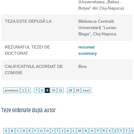
(Universitatea „Babeș -
Bolyai” din Cluj-Napoca)
TEZA ESTE DEPUSĂ LA
Biblioteca Centrală
Universitară ”Lucian
Blaga”, Cluj-Napoca
REZUMATUL TEZEI DE
rezumat
DOCTORAT
summary
CALIFICATIVUL ACORDAT DE
Bine
COMISIE
previous
1
2
...
7
8
9
10
11
...
28
29
next
Teze ordonate după autor
A
B
C
D
E
F
G
H
I
Î
J
K
L
M
N
O
P
R
S
Ş
T
Ţ
U