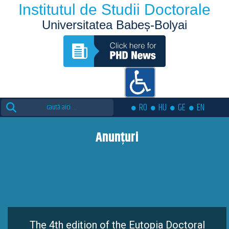
Institutul de Studii Doctorale
Universitatea Babeș-Bolyai
Search
RO
HU
GE
EN
for:
Anunțuri
The 4th edition of the Eutopia Doctoral