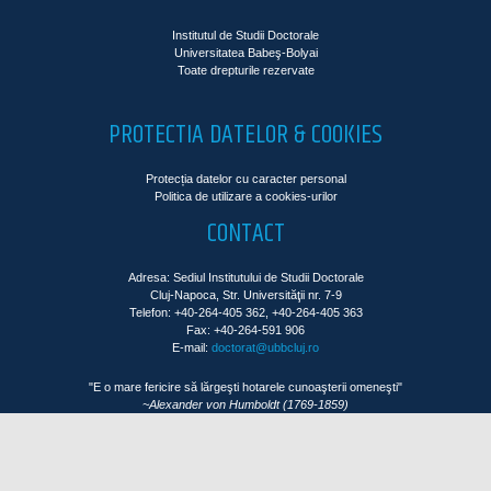
Institutul de Studii Doctorale
Universitatea Babeş-Bolyai
Toate drepturile rezervate
PROTECTIA DATELOR & COOKIES
Protecția datelor cu caracter personal
Politica de utilizare a cookies-urilor
CONTACT
Adresa: Sediul Institutului de Studii Doctorale
Cluj-Napoca, Str. Universităţii nr. 7-9
Telefon: +40-264-405 362, +40-264-405 363
Fax: +40-264-591 906
E-mail:
doctorat@ubbcluj.ro
"E o mare fericire să lărgeşti hotarele cunoaşterii omeneşti"
~Alexander von Humboldt (1769-1859)