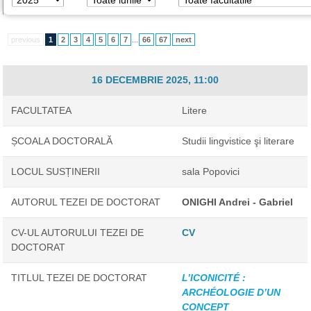
previous
1
2
3
4
5
6
7
...
66
67
next
16 DECEMBRIE 2025, 11:00
FACULTATEA
Litere
ȘCOALA DOCTORALĂ
Studii lingvistice şi literare
LOCUL SUSȚINERII
sala Popovici
AUTORUL TEZEI DE DOCTORAT
ONIGHI Andrei - Gabriel
CV-UL AUTORULUI TEZEI DE
CV
DOCTORAT
TITLUL TEZEI DE DOCTORAT
L’ICONICITÉ :
ARCHÉOLOGIE D’UN
CONCEPT