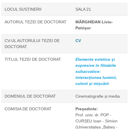
LOCUL SUSȚINERII
SALA 21
AUTORUL TEZEI DE DOCTORAT
MĂRGHIDAN Liviu-
Petrișor
CV-UL AUTORULUI TEZEI DE
CV
DOCTORAT
TITLUL TEZEI DE DOCTORAT
Elemente estetice și
expresive în filmările
subacvatice:
interacțiunea luminii,
culorii și mișcării
DOMENIUL DE DOCTORAT
Cinematografie și media
COMISIA DE DOCTORAT
Președinte:
Prof. univ. dr. POP -
CURȘEU Ioan - Simion
(Universitatea „Babeș -