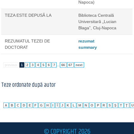
Napoca)
TEZA ESTE DEPUSĂ LA
Biblioteca Centrală
Universitară „Lucian
Blaga”, Cluj-Napoca
REZUMATUL TEZEI DE
rezumat
DOCTORAT
summary
previous
1
2
3
4
5
6
7
...
66
67
next
Teze ordonate după autor
A
B
C
D
E
F
G
H
I
Î
J
K
L
M
N
O
P
R
S
Ş
T
Ţ
U
© COPYRIGHT 2026