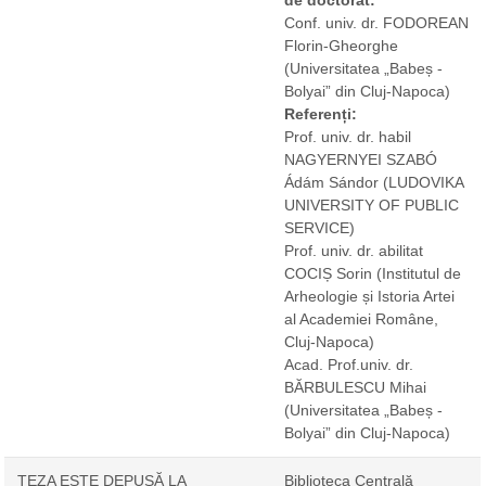
Conf. univ. dr. FODOREAN
Florin-Gheorghe
(Universitatea „Babeș -
Bolyai” din Cluj-Napoca)
Referenți:
Prof. univ. dr. habil
NAGYERNYEI SZABÓ
Ádám Sándor
(LUDOVIKA
UNIVERSITY OF PUBLIC
SERVICE)
Prof. univ. dr. abilitat
COCIȘ Sorin
(Institutul de
Arheologie și Istoria Artei
al Academiei Române,
Cluj-Napoca)
Acad. Prof.univ. dr.
BĂRBULESCU Mihai
(Universitatea „Babeș -
Bolyai” din Cluj-Napoca)
TEZA ESTE DEPUSĂ LA
Biblioteca Centrală