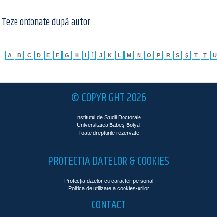
Teze ordonate după autor
A
B
C
D
E
F
G
H
I
Î
J
K
L
M
N
O
P
R
S
Ş
T
Ţ
U
© COPYRIGHT 2026
Institutul de Studii Doctorale
Universitatea Babeş-Bolyai
Toate drepturile rezervate
PROTECTIA DATELOR & COOKIES
Protecția datelor cu caracter personal
Politica de utilizare a cookies-urilor
CONTACT