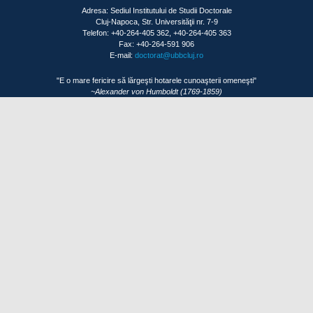
Adresa: Sediul Institutului de Studii Doctorale
Cluj-Napoca, Str. Universităţii nr. 7-9
Telefon: +40-264-405 362, +40-264-405 363
Fax: +40-264-591 906
E-mail:
doctorat@ubbcluj.ro
"E o mare fericire să lărgeşti hotarele cunoaşterii omeneşti"
~Alexander von Humboldt (1769-1859)