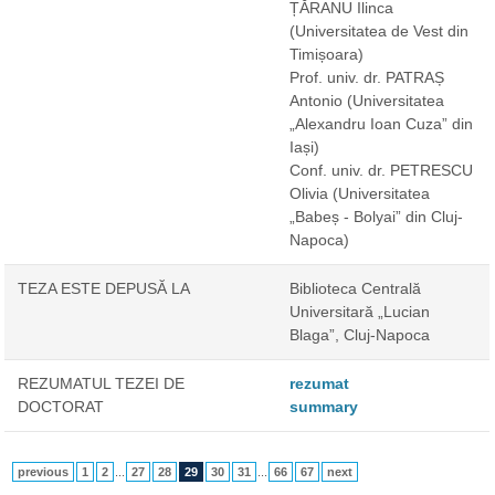
ȚĂRANU Ilinca
(Universitatea de Vest din
Timișoara)
Prof. univ. dr. PATRAȘ
Antonio
(Universitatea
„Alexandru Ioan Cuza” din
Iași)
Conf. univ. dr. PETRESCU
Olivia
(Universitatea
„Babeș - Bolyai” din Cluj-
Napoca)
TEZA ESTE DEPUSĂ LA
Biblioteca Centrală
Universitară „Lucian
Blaga”, Cluj-Napoca
REZUMATUL TEZEI DE
rezumat
DOCTORAT
summary
previous
1
2
...
27
28
29
30
31
...
66
67
next