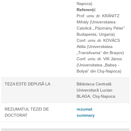
Napoca)
Referenți:
Prof. univ. dr. KRÁNITZ
Mihály
(Universitatea
Catolică ,,Pázmány Péter”
Budapesta, Ungaria)
Conf. univ. dr. KOVÁCS
Attila
(Universitatea
„Transilvania” din Brașov)
Conf. univ. dr. VIK János
(Universitatea „Babeș -
Bolyai” din Cluj-Napoca)
TEZA ESTE DEPUSĂ LA
Biblioteca Centrală
Universitară Lucian
BLAGA, Cluj-Napoca
REZUMATUL TEZEI DE
rezumat
DOCTORAT
summary