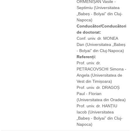
ORMENIȘAN Vasile -
Septimiu
(Universitatea
„Babeș - Bolyai” din Cluj-
Napoca)
Conducător/Conducători
de doctorat:
Conf. univ. dr. MONEA
Dan
(Universitatea „Babeș
- Bolyai” din Cluj-Napoca)
Referenți:
Prof. univ. dr.
PETRACOVSCHI Simona -
Angela
(Universitatea de
Vest din Timișoara)
Prof. univ. dr. DRAGOȘ
Paul - Florian
(Universitatea din Oradea)
Prof. univ. dr. HANȚIU
Iacob
(Universitatea
„Babeș - Bolyai” din Cluj-
Napoca)