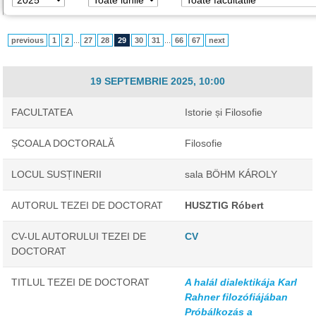
previous
1
2
...
27
28
29
30
31
...
66
67
next
19 SEPTEMBRIE 2025, 10:00
FACULTATEA
Istorie și Filosofie
ȘCOALA DOCTORALĂ
Filosofie
LOCUL SUSȚINERII
sala BÖHM KÁROLY
AUTORUL TEZEI DE DOCTORAT
HUSZTIG Róbert
CV-UL AUTORULUI TEZEI DE
CV
DOCTORAT
TITLUL TEZEI DE DOCTORAT
A halál dialektikája Karl
Rahner filozófiájában
Próbálkozás a