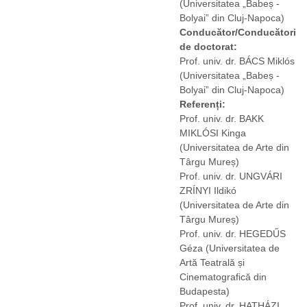
(Universitatea „Babeș -
Bolyai” din Cluj-Napoca)
Conducător/Conducători
de doctorat:
Prof. univ. dr. BÁCS Miklós
(Universitatea „Babeș -
Bolyai” din Cluj-Napoca)
Referenți:
Prof. univ. dr. BAKK
MIKLÓSI Kinga
(Universitatea de Arte din
Târgu Mureș)
Prof. univ. dr. UNGVÁRI
ZRÍNYI Ildikó
(Universitatea de Arte din
Târgu Mureș)
Prof. univ. dr. HEGEDŰS
Géza
(Universitatea de
Artă Teatrală și
Cinematografică din
Budapesta)
Prof. univ. dr. HATHÁZI