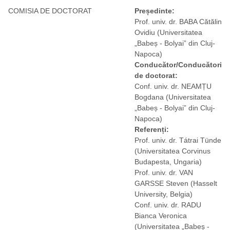
COMISIA DE DOCTORAT
Președinte:
Prof. univ. dr. BABA Cătălin
Ovidiu
(Universitatea
„Babeș - Bolyai” din Cluj-
Napoca)
Conducător/Conducători
de doctorat:
Conf. univ. dr. NEAMȚU
Bogdana
(Universitatea
„Babeș - Bolyai” din Cluj-
Napoca)
Referenți:
Prof. univ. dr. Tátrai Tünde
(Universitatea Corvinus
Budapesta, Ungaria)
Prof. univ. dr. VAN
GARSSE Steven
(Hasselt
University, Belgia)
Conf. univ. dr. RADU
Bianca Veronica
(Universitatea „Babeș -