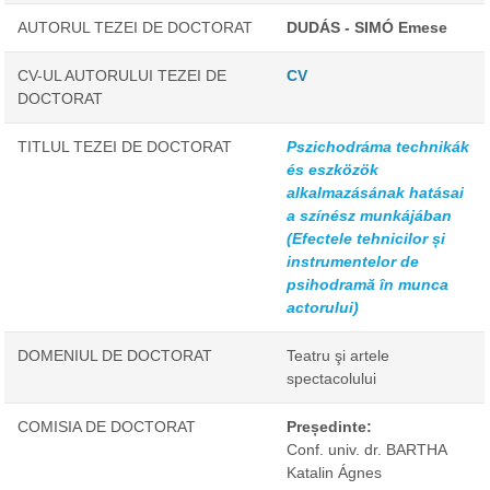
AUTORUL TEZEI DE DOCTORAT
DUDÁS - SIMÓ Emese
CV-UL AUTORULUI TEZEI DE
CV
DOCTORAT
TITLUL TEZEI DE DOCTORAT
Pszichodráma technikák
és eszközök
alkalmazásának hatásai
a színész munkájában
(Efectele tehnicilor și
instrumentelor de
psihodramă în munca
actorului)
DOMENIUL DE DOCTORAT
Teatru şi artele
spectacolului
COMISIA DE DOCTORAT
Președinte:
Conf. univ. dr. BARTHA
Katalin Ágnes