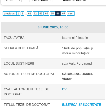
previous
1
2
...
61
62
63
64
65
66
67
next
6 IUNIE 2025, 10:00
FACULTATEA
Istorie și Filosofie
ȘCOALA DOCTORALĂ
Studii de populație și
istoria minorităților
LOCUL SUSȚINERII
sala Aula Ferdinand
AUTORUL TEZEI DE DOCTORAT
SĂBĂCEAG Daniel-
Victor
CV-UL AUTORULUI TEZEI DE
CV
DOCTORAT
TITLUL TEZEI DE DOCTORAT
BISERICĂ ŞI SOCIETATE