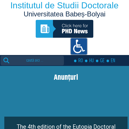
Institutul de Studii Doctorale
Universitatea Babeș-Bolyai
Search
RO
HU
GE
EN
for:
Anunțuri
The 4th edition of the Eutopia Doctoral