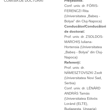
COMISIA DE DOCTORAT
Președinte:
Conf. univ. dr. FÓRIS-
FERENCZI Rita
(Universitatea „Babeș -
Bolyai” din Cluj-Napoca)
Conducător/Conducători
de doctorat:
Prof. univ. dr. ZSOLDOS-
MARCHIȘ Iuliana-
Hortensia
(Universitatea
„Babeș - Bolyai” din Cluj-
Napoca)
Referenți:
Prof. univ. dr.
NÁMESZTOVSZKI Zsolt
(Universitatea Novi Sad,
Serbia)
Conf. univ. dr. LÉNÁRD
ANDRÁS Tamás
(Universitatea Eötvös
Loránd (ELTE),
Budapesta, Ungaria)