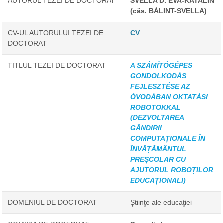
AUTORUL TEZEI DE DOCTORAT
SVELLA D. ÉVA-KATALIN
(căs. BÁLINT-SVELLA)
CV-UL AUTORULUI TEZEI DE
CV
DOCTORAT
TITLUL TEZEI DE DOCTORAT
A SZÁMÍTÓGÉPES
GONDOLKODÁS
FEJLESZTÉSE AZ
ÓVODÁBAN OKTATÁSI
ROBOTOKKAL
(DEZVOLTAREA
GÂNDIRII
COMPUTAȚIONALE ÎN
ÎNVĂȚĂMÂNTUL
PREȘCOLAR CU
AJUTORUL ROBOȚILOR
EDUCAȚIONALI)
DOMENIUL DE DOCTORAT
Ştiinţe ale educaţiei