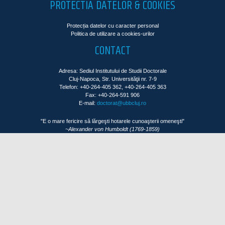
PROTECTIA DATELOR & COOKIES
Protecția datelor cu caracter personal
Politica de utilizare a cookies-urilor
CONTACT
Adresa: Sediul Institutului de Studii Doctorale
Cluj-Napoca, Str. Universităţii nr. 7-9
Telefon: +40-264-405 362, +40-264-405 363
Fax: +40-264-591 906
E-mail:
doctorat@ubbcluj.ro
"E o mare fericire să lărgeşti hotarele cunoaşterii omeneşti"
~Alexander von Humboldt (1769-1859)