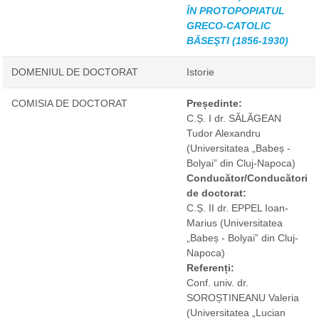
ÎN PROTOPOPIATUL
GRECO-CATOLIC
BĂSEŞTI (1856-1930)
DOMENIUL DE DOCTORAT
Istorie
COMISIA DE DOCTORAT
Președinte:
C.Ș. I dr. SĂLĂGEAN
Tudor Alexandru
(Universitatea „Babeș -
Bolyai” din Cluj-Napoca)
Conducător/Conducători
de doctorat:
C.Ș. II dr. EPPEL Ioan-
Marius
(Universitatea
„Babeș - Bolyai” din Cluj-
Napoca)
Referenți:
Conf. univ. dr.
SOROȘTINEANU Valeria
(Universitatea „Lucian