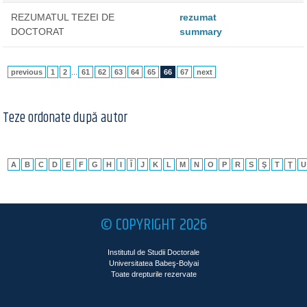
REZUMATUL TEZEI DE
rezumat
DOCTORAT
summary
previous
1
2
...
61
62
63
64
65
66
67
next
Teze ordonate după autor
A
B
C
D
E
F
G
H
I
Î
J
K
L
M
N
O
P
R
S
Ş
T
Ţ
U
© COPYRIGHT 2026
Institutul de Studii Doctorale
Universitatea Babeş-Bolyai
Toate drepturile rezervate