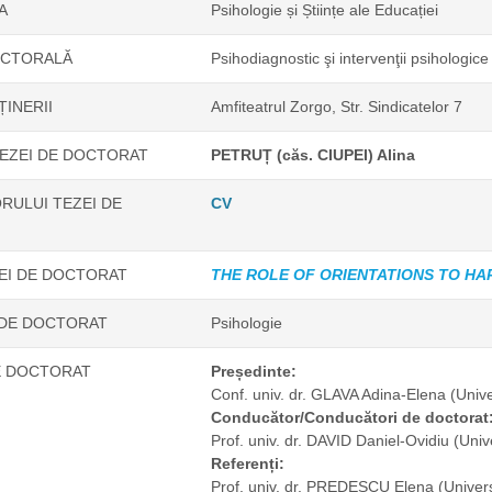
A
Psihologie și Științe ale Educației
OCTORALĂ
Psihodiagnostic şi intervenţii psihologice v
ȚINERII
Amfiteatrul Zorgo, Str. Sindicatelor 7
EZEI DE DOCTORAT
PETRUȚ (căs. CIUPEI) Alina
RULUI TEZEI DE
CV
ZEI DE DOCTORAT
THE ROLE OF ORIENTATIONS TO HAP
 DE DOCTORAT
Psihologie
E DOCTORAT
Președinte:
Conf. univ. dr. GLAVA Adina-Elena
(Univ
Conducător/Conducători de doctorat
Prof. univ. dr. DAVID Daniel-Ovidiu
(Univ
Referenți:
Prof. univ. dr. PREDESCU Elena
(Univer