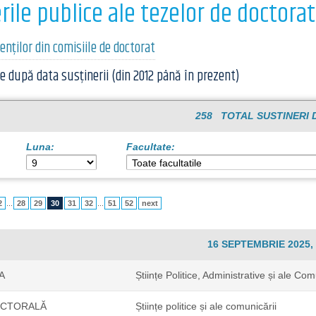
rile publice ale tezelor de doctorat
renților din comisiile de doctorat
e după data susținerii (din 2012 până în prezent)
258 TOTAL SUSTINERI 
Luna:
Facultate:
2
...
28
29
30
31
32
...
51
52
next
16 SEPTEMBRIE 2025, 
A
Științe Politice, Administrative și ale Com
OCTORALĂ
Științe politice și ale comunicării