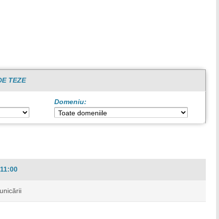
DE TEZE
Domeniu:
11:00
unicării