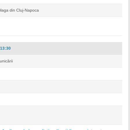
Blaga din Cluj-Napoca
13:30
unicării