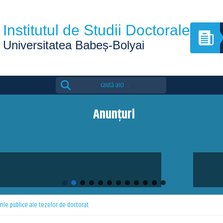
Institutul de Studii Doctorale
Universitatea Babeș-Bolyai
Search
for:
Anunțuri
dition of the Eutopia Doctoral Summer School is 
rile publice ale tezelor de doctorat