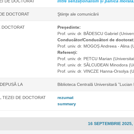
ZEI DE DOCTORAT
Între senzaționalism și panică morală.
 DE DOCTORAT
Ştiinţe ale comunicării
E DOCTORAT
Președinte:
Prof. univ. dr. BĂDESCU Gabriel
(Univer
Conducător/Conducători de doctorat
Prof. univ. dr. MOGOȘ Andreea - Alina
(
Referenți:
Prof. univ. dr. PETCU Marian
(Universita
Prof. univ. dr. SĂLCUDEAN Minodora
(U
Prof. univ. dr. VINCZE Hanna-Orsolya
(U
 DEPUSĂ LA
Biblioteca Centrală Universitară ”Lucian
 TEZEI DE DOCTORAT
rezumat
summary
16 SEPTEMBRIE 2025, 