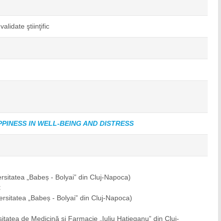
alidate ştiinţific
PINESS IN WELL-BEING AND DISTRESS
ersitatea „Babeș - Bolyai” din Cluj-Napoca)
:
ersitatea „Babeș - Bolyai” din Cluj-Napoca)
sitatea de Medicină și Farmacie „Iuliu Haţieganu” din Cluj-