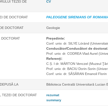
RULUI TEZEI DE
CV
ZEI DE DOCTORAT
PALEOGENE SIRENIANS OF ROMANI
 DE DOCTORAT
Geologie
E DOCTORAT
Președinte:
Conf. univ. dr. SILYE Lóránd
(Universita
Conducător/Conducători de doctorat
Prof. univ. dr. CODREA Vlad Aurel
(Unive
Referenți:
C.Ș. I dr. MÁRTON Venczel
(Muzeul Ţări
Prof. univ. dr. BACIU Dorin-Sorin
(Univer
Conf. univ. dr. SĂSĂRAN Emanoil Florin
 DEPUSĂ LA
Biblioteca Centrală Universitară Lucian 
 TEZEI DE DOCTORAT
rezumat
summary