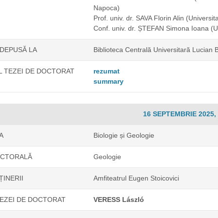
Napoca)
Prof. univ. dr. SAVA Florin Alin
(Universit
Conf. univ. dr. ȘTEFAN Simona Ioana
(U
 DEPUSĂ LA
Biblioteca Centrală Universitară Lucian
 TEZEI DE DOCTORAT
rezumat
summary
16 SEPTEMBRIE 2025, 
A
Biologie și Geologie
OCTORALĂ
Geologie
ȚINERII
Amfiteatrul Eugen Stoicovici
EZEI DE DOCTORAT
VERESS László