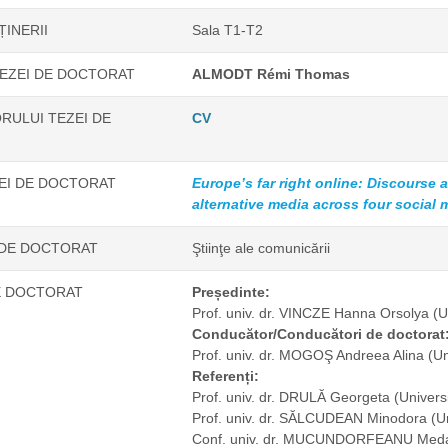
ȚINERII
Sala T1-T2
EZEI DE DOCTORAT
ALMODT Rémi Thomas
RULUI TEZEI DE
CV
ZEI DE DOCTORAT
Europe’s far right online: Discourse
alternative media across four social 
 DE DOCTORAT
Ştiinţe ale comunicării
E DOCTORAT
Președinte:
Prof. univ. dr. VINCZE Hanna Orsolya
(U
Conducător/Conducători de doctorat
Prof. univ. dr. MOGOŞ Andreea Alina
(Un
Referenți:
Prof. univ. dr. DRULĂ Georgeta
(Univers
Prof. univ. dr. SĂLCUDEAN Minodora
(U
Conf. univ. dr. MUCUNDORFEANU Me