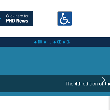
RO
HU
GE
EN
coming soon