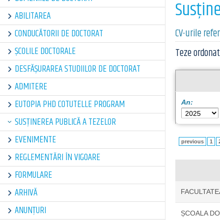
Susţine
ABILITAREA
CV-urile refe
CONDUCĂTORII DE DOCTORAT
ȘCOLILE DOCTORALE
Teze ordonat
DESFĂȘURAREA STUDIILOR DE DOCTORAT
ADMITERE
EUTOPIA PHD COTUTELLE PROGRAM
An:
SUSȚINEREA PUBLICĂ A TEZELOR
EVENIMENTE
previous
1
REGLEMENTĂRI ÎN VIGOARE
FORMULARE
ARHIVĂ
FACULTATE
ANUNȚURI
ȘCOALA D