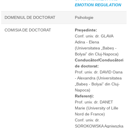
EMOTION REGULATION
DOMENIUL DE DOCTORAT
Psihologie
COMISIA DE DOCTORAT
Președinte:
Conf. univ. dr. GLAVA
Adina - Elena
(Universitatea „Babeș -
Bolyai” din Cluj-Napoca)
Conducător/Conducători
de doctorat:
Prof. univ. dr. DAVID Oana
- Alexandra
(Universitatea
„Babeș - Bolyai” din Cluj-
Napoca)
Referenți:
Prof. univ. dr. DANET
Marie
(University of Lille
Nord de France)
Conf. univ. dr.
SOROKOWSKA Agniwszka