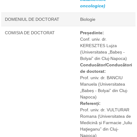
oncologice)
DOMENIUL DE DOCTORAT
Biologie
COMISIA DE DOCTORAT
Președinte:
Conf. univ. dr.
KERESZTES Lujza
(Universitatea „Babeș -
Bolyai” din Cluj-Napoca)
Conducător/Conducători
de doctorat:
Prof. univ. dr. BANCIU
Manuela
(Universitatea
„Babeș - Bolyai” din Cluj-
Napoca)
Referenți:
Prof. univ. dr. VULTURAR
Romana
(Universitatea de
Medicină și Farmacie „Iuliu
Haţieganu” din Cluj-
Napoca)