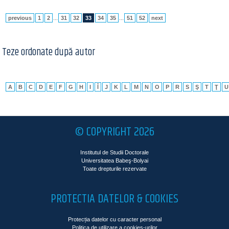
previous
1
2
...
31
32
33
34
35
...
51
52
next
Teze ordonate după autor
A
B
C
D
E
F
G
H
I
Î
J
K
L
M
N
O
P
R
S
Ş
T
Ţ
U
© COPYRIGHT 2026
Institutul de Studii Doctorale
Universitatea Babeş-Bolyai
Toate drepturile rezervate
PROTECTIA DATELOR & COOKIES
Protecția datelor cu caracter personal
Politica de utilizare a cookies-urilor