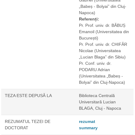
Gabriel
(Universitatea
„Babeș - Bolyai” din Cluj-
Napoca)
Referenți:
Pr. Prof. univ. dr. BĂBUȘ
Emanoil
(Universitatea din
București)
Pr. Prof. univ. dr. CHIFĂR
Nicolae
(Universitatea
„Lucian Blaga” din Sibiu)
Pr. Conf. univ. dr.
PODARU Adrian
(Universitatea „Babeș -
Bolyai” din Cluj-Napoca)
TEZA ESTE DEPUSĂ LA
Biblioteca Centrală
Universitară Lucian
BLAGA, Cluj - Napoca
REZUMATUL TEZEI DE
rezumat
DOCTORAT
summary