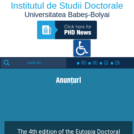
Institutul de Studii Doctorale
Universitatea Babeș-Bolyai
Search
RO
HU
GE
EN
for:
Anunțuri
The 4th edition of the Eutopia Doctoral