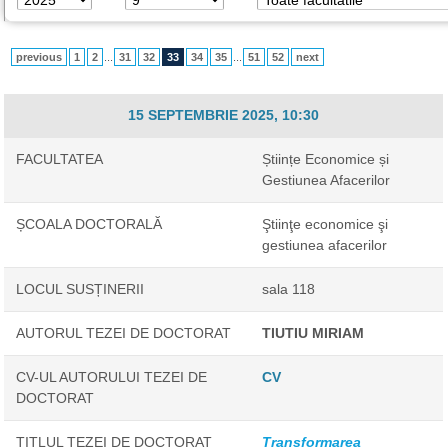
previous
1
2
...
31
32
33
34
35
...
51
52
next
15 SEPTEMBRIE 2025, 10:30
FACULTATEA
Științe Economice și
Gestiunea Afacerilor
ȘCOALA DOCTORALĂ
Ştiinţe economice şi
gestiunea afacerilor
LOCUL SUSȚINERII
sala 118
AUTORUL TEZEI DE DOCTORAT
TIUTIU MIRIAM
CV-UL AUTORULUI TEZEI DE
CV
DOCTORAT
TITLUL TEZEI DE DOCTORAT
Transformarea