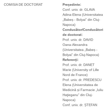
COMISIA DE DOCTORAT
Președinte:
Conf. univ. dr. GLAVA
Adina-Elena
(Universitatea
„Babeș - Bolyai” din Cluj-
Napoca)
Conducător/Conducători
de doctorat:
Prof. univ. dr. DAVID
Oana-Alexandra
(Universitatea „Babeș -
Bolyai” din Cluj-Napoca)
Referenți:
Prof. univ. dr. DANET
Marie
(University of Lille
Nord de France)
Prof. univ. dr. PREDESCU
Elena
(Universitatea de
Medicină și Farmacie „Iuliu
Haţieganu” din Cluj-
Napoca)
Conf. univ. dr. ȘTEFAN