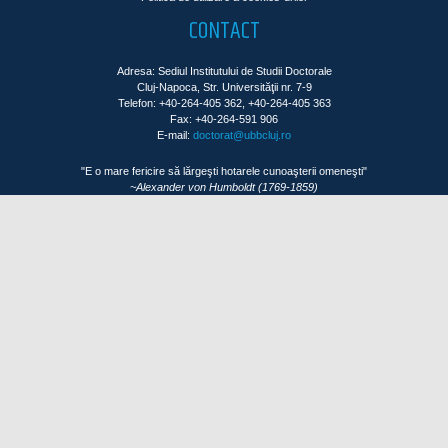
CONTACT
Adresa: Sediul Institutului de Studii Doctorale
Cluj-Napoca, Str. Universităţii nr. 7-9
Telefon: +40-264-405 362, +40-264-405 363
Fax: +40-264-591 906
E-mail:
doctorat@ubbcluj.ro
"E o mare fericire să lărgeşti hotarele cunoaşterii omeneşti"
~Alexander von Humboldt (1769-1859)