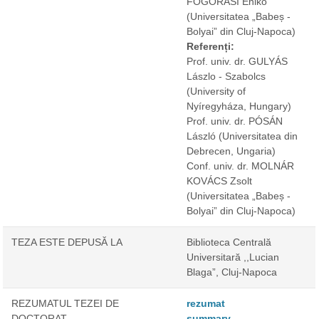
FOGORASI Enikó
(Universitatea „Babeș -
Bolyai” din Cluj-Napoca)
Referenți:
Prof. univ. dr. GULYÁS
Lászlo - Szabolcs
(University of
Nyíregyháza, Hungary)
Prof. univ. dr. PÓSÁN
László
(Universitatea din
Debrecen, Ungaria)
Conf. univ. dr. MOLNÁR
KOVÁCS Zsolt
(Universitatea „Babeș -
Bolyai” din Cluj-Napoca)
TEZA ESTE DEPUSĂ LA
Biblioteca Centrală
Universitară ,,Lucian
Blaga”, Cluj-Napoca
REZUMATUL TEZEI DE
rezumat
DOCTORAT
summary