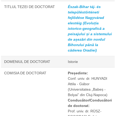
TITLUL TEZEI DE DOCTORAT
Észak-Bihar táj- és
településtörténeti
fejlődése Nagyvárad
elestéig (Evoluția
istorico-geografică a
peisajului și a sistemului
de așezări din nordul
Bihorului până la
căderea Oradiei)
DOMENIUL DE DOCTORAT
Istorie
COMISIA DE DOCTORAT
Președinte:
Conf. univ. dr. HUNYADI
Attila - Gábor
(Universitatea „Babeș -
Bolyai” din Cluj-Napoca)
Conducător/Conducători
de doctorat:
Prof. univ. dr. RÜSZ-