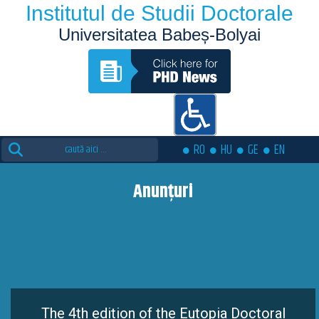
Institutul de Studii Doctorale
Universitatea Babeș-Bolyai
Search
RO
HU
GE
EN
for:
Anunțuri
The 4th edition of the Eutopia Doctoral