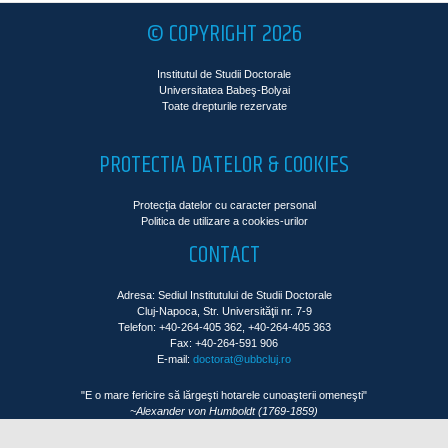
© COPYRIGHT 2026
Institutul de Studii Doctorale
Universitatea Babeş-Bolyai
Toate drepturile rezervate
PROTECTIA DATELOR & COOKIES
Protecția datelor cu caracter personal
Politica de utilizare a cookies-urilor
CONTACT
Adresa: Sediul Institutului de Studii Doctorale
Cluj-Napoca, Str. Universităţii nr. 7-9
Telefon: +40-264-405 362, +40-264-405 363
Fax: +40-264-591 906
E-mail:
doctorat@ubbcluj.ro
"E o mare fericire să lărgeşti hotarele cunoaşterii omeneşti"
~Alexander von Humboldt (1769-1859)