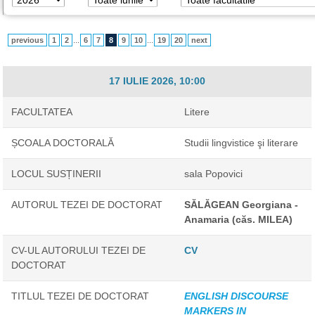
previous
1
2
...
6
7
8
9
10
...
19
20
next
17 IULIE 2026, 10:00
FACULTATEA
Litere
ȘCOALA DOCTORALĂ
Studii lingvistice şi literare
LOCUL SUSȚINERII
sala Popovici
AUTORUL TEZEI DE DOCTORAT
SĂLĂGEAN Georgiana -
Anamaria (căs. MILEA)
CV-UL AUTORULUI TEZEI DE
CV
DOCTORAT
TITLUL TEZEI DE DOCTORAT
ENGLISH DISCOURSE
MARKERS IN