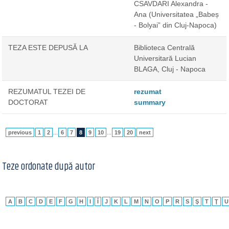
CSAVDARI Alexandra -
Ana
(Universitatea „Babeș
- Bolyai” din Cluj-Napoca)
TEZA ESTE DEPUSĂ LA
Biblioteca Centrală
Universitară Lucian
BLAGA, Cluj - Napoca
REZUMATUL TEZEI DE
rezumat
DOCTORAT
summary
previous
1
2
...
6
7
8
9
10
...
19
20
next
Teze ordonate după autor
A
B
C
D
E
F
G
H
I
Î
J
K
L
M
N
O
P
R
S
Ş
T
Ţ
U