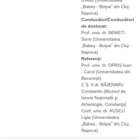
„Babeș - Bolyai” din Cluj-
Napoca)
Conducător/Conducători
de doctorat:
Prof. univ. dr. NEMETI
Sorin
(Universitatea
„Babeș - Bolyai” din Cluj-
Napoca)
Referenți:
Prof. univ. dr. OPRIȘ Ioan
- Carol
(Universitatea din
București)
C.Ș. II dr. BĂJENARU
Constantin
(Muzeul de
Istorie Naţională şi
Arheologie, Constanţa)
Conf. univ. dr. RUSCU
Ligia
(Universitatea
„Babeș - Bolyai” din Cluj-
Napoca)