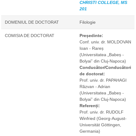
CHRISTI COLLEGE, MS
201
DOMENIUL DE DOCTORAT
Filologie
COMISIA DE DOCTORAT
Președinte:
Conf. univ. dr. MOLDOVAN
Ioan - Rareș
(Universitatea „Babeș -
Bolyai” din Cluj-Napoca)
Conducător/Conducători
de doctorat:
Prof. univ. dr. PAPAHAGI
Răzvan - Adrian
(Universitatea „Babeș -
Bolyai” din Cluj-Napoca)
Referenți:
Prof. univ. dr. RUDOLF
Winfried
(Georg-August-
Universität Göttingen,
Germania)