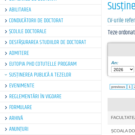
Susţine
ABILITAREA
CV-urile refe
CONDUCĂTORII DE DOCTORAT
ȘCOLILE DOCTORALE
Teze ordonat
DESFĂȘURAREA STUDIILOR DE DOCTORAT
ADMITERE
EUTOPIA PHD COTUTELLE PROGRAM
An:
SUSȚINEREA PUBLICĂ A TEZELOR
EVENIMENTE
previous
1
REGLEMENTĂRI ÎN VIGOARE
FORMULARE
ARHIVĂ
FACULTATE
ANUNȚURI
ȘCOALA D