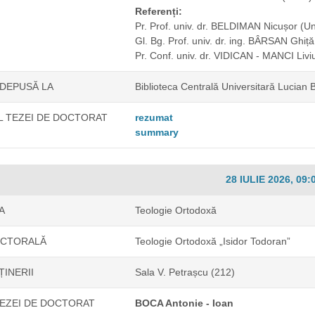
Referenți:
Pr. Prof. univ. dr. BELDIMAN Nicușor
(Un
Gl. Bg. Prof. univ. dr. ing. BÂRSAN Ghiț
Pr. Conf. univ. dr. VIDICAN - MANCI Liv
 DEPUSĂ LA
Biblioteca Centrală Universitară Lucian
 TEZEI DE DOCTORAT
rezumat
summary
28 IULIE 2026, 09:
A
Teologie Ortodoxă
OCTORALĂ
Teologie Ortodoxă „Isidor Todoran”
ȚINERII
Sala V. Petrașcu (212)
EZEI DE DOCTORAT
BOCA Antonie - Ioan