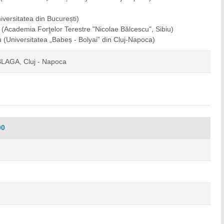
iversitatea din București)
ă
(Academia Forţelor Terestre "Nicolae Bălcescu", Sibiu)
iu
(Universitatea „Babeș - Bolyai” din Cluj-Napoca)
 BLAGA, Cluj - Napoca
00