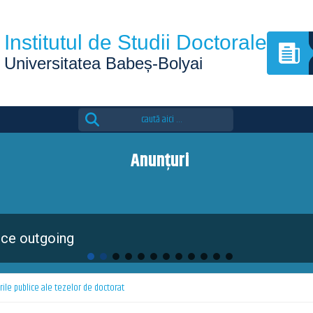
Institutul de Studii Doctorale
Universitatea Babeș-Bolyai
Search
for:
Anunțuri
dition of the Eutopia Doctoral Summer School is 
rile publice ale tezelor de doctorat