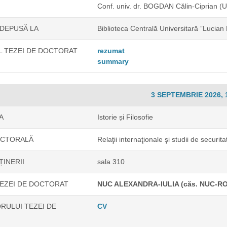
Conf. univ. dr. BOGDAN Călin-Ciprian
(U
 DEPUSĂ LA
Biblioteca Centrală Universitară ”Lucian
 TEZEI DE DOCTORAT
rezumat
summary
3 SEPTEMBRIE 2026, 
A
Istorie și Filosofie
OCTORALĂ
Relaţii internaţionale şi studii de securita
ȚINERII
sala 310
EZEI DE DOCTORAT
NUC ALEXANDRA-IULIA (căs. NUC-R
RULUI TEZEI DE
CV