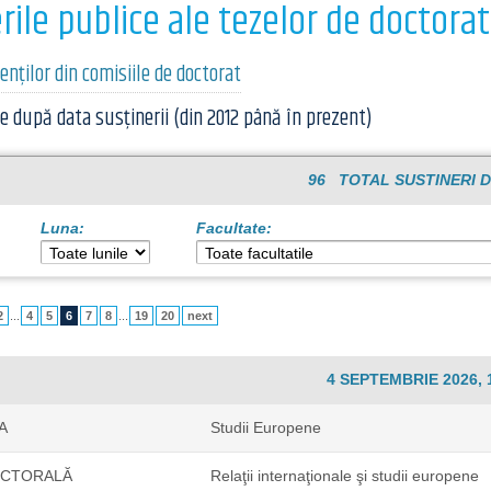
rile publice ale tezelor de doctorat
renților din comisiile de doctorat
e după data susținerii (din 2012 până în prezent)
96 TOTAL SUSTINERI D
Luna:
Facultate:
2
...
4
5
6
7
8
...
19
20
next
4 SEPTEMBRIE 2026, 
A
Studii Europene
OCTORALĂ
Relaţii internaţionale şi studii europene