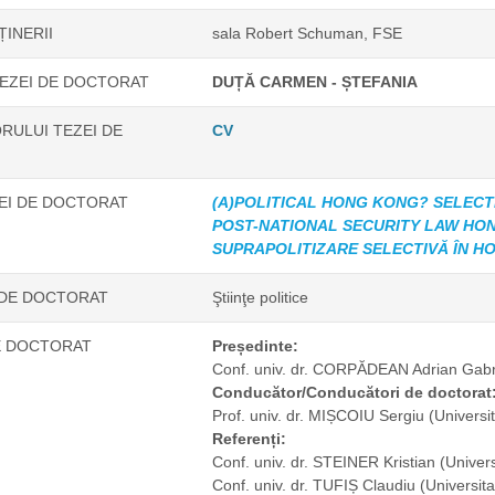
ȚINERII
sala Robert Schuman, FSE
EZEI DE DOCTORAT
DUȚĂ CARMEN - ȘTEFANIA
RULUI TEZEI DE
CV
ZEI DE DOCTORAT
(A)POLITICAL HONG KONG? SELECTI
POST-NATIONAL SECURITY LAW HON
SUPRAPOLITIZARE SELECTIVĂ ÎN H
 DE DOCTORAT
Ştiinţe politice
E DOCTORAT
Președinte:
Conf. univ. dr. CORPĂDEAN Adrian Gabr
Conducător/Conducători de doctorat
Prof. univ. dr. MIȘCOIU Sergiu
(Universi
Referenți:
Conf. univ. dr. STEINER Kristian
(Univer
Conf. univ. dr. TUFIȘ Claudiu
(Universit