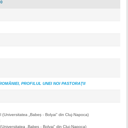
00
ROMÂNIEI, PROFILUL UNEI NOI PASTORAȚII
el
(Universitatea „Babeș - Bolyai” din Cluj-Napoca)
:
)
(Universitatea „Babeș - Bolyai” din Cluj-Napoca)