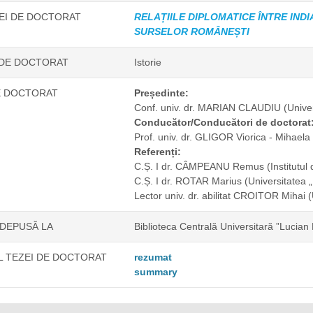
ZEI DE DOCTORAT
RELAȚIILE DIPLOMATICE ÎNTRE INDI
SURSELOR ROMÂNEȘTI
 DE DOCTORAT
Istorie
E DOCTORAT
Președinte:
Conf. univ. dr. MARIAN CLAUDIU
(Unive
Conducător/Conducători de doctorat
Prof. univ. dr. GLIGOR Viorica - Mihael
Referenți:
C.Ș. I dr. CÂMPEANU Remus
(Institutu
C.Ș. I dr. ROTAR Marius
(Universitatea 
Lector univ. dr. abilitat CROITOR Mihai
(
 DEPUSĂ LA
Biblioteca Centrală Universitară ”Lucian
 TEZEI DE DOCTORAT
rezumat
summary