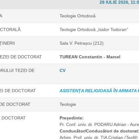
28 IULIE 2026, 11:
A
Teologie Ortodoxă
OCTORALĂ
Teologie Ortodoxă „Isidor Todoran”
ȚINERII
Sala V. Petrașcu (212)
EZEI DE DOCTORAT
TUREAN Constantin - Marcel
RULUI TEZEI DE
CV
ZEI DE DOCTORAT
ASISTENȚA RELIGIOASĂ ÎN ARMATA 
 DE DOCTORAT
Teologie
E DOCTORAT
Președinte:
Pr. Conf. univ. dr. PODARU Adrian - Aur
Conducător/Conducători de doctorat
Arhim. Prof. univ. dr. TIA Cristian (Teofil