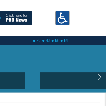
RO
HU
GE
EN
coming soon