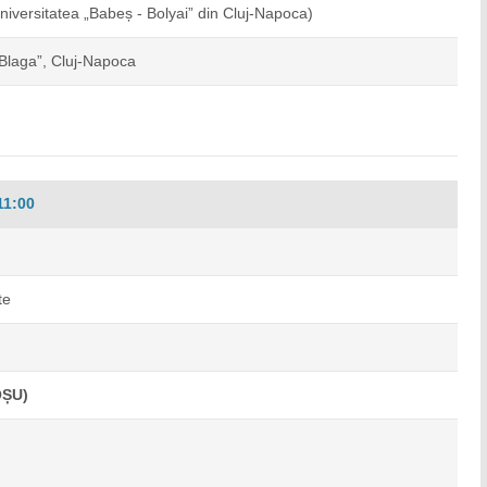
niversitatea „Babeș - Bolyai” din Cluj-Napoca)
 Blaga”, Cluj-Napoca
11:00
te
OȘU)