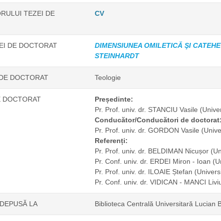
RULUI TEZEI DE
CV
ZEI DE DOCTORAT
DIMENSIUNEA OMILETICĂ ŞI CATEHE
STEINHARDT
 DE DOCTORAT
Teologie
E DOCTORAT
Președinte:
Pr. Prof. univ. dr. STANCIU Vasile
(Unive
Conducător/Conducători de doctorat
Pr. Prof. univ. dr. GORDON Vasile
(Unive
Referenți:
Pr. Prof. univ. dr. BELDIMAN Nicușor
(Un
Pr. Conf. univ. dr. ERDEI Miron - Ioan
(U
Pr. Prof. univ. dr. ILOAIE Ștefan
(Univers
Pr. Conf. univ. dr. VIDICAN - MANCI Liv
 DEPUSĂ LA
Biblioteca Centrală Universitară Lucian