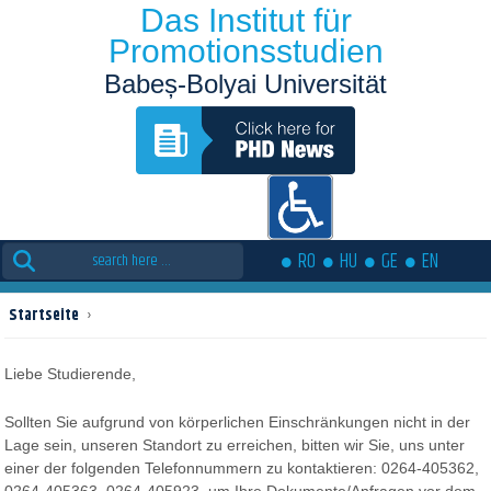
Das Institut für
Promotionsstudien
Babeș-Bolyai Universität
Suche
RO
HU
GE
EN
nach:
Startseite
›
Liebe Studierende,
Sollten Sie aufgrund von körperlichen Einschränkungen nicht in der
Lage sein, unseren Standort zu erreichen, bitten wir Sie, uns unter
einer der folgenden Telefonnummern zu kontaktieren: 0264-405362,
0264-405363, 0264-405923, um Ihre Dokumente/Anfragen vor dem