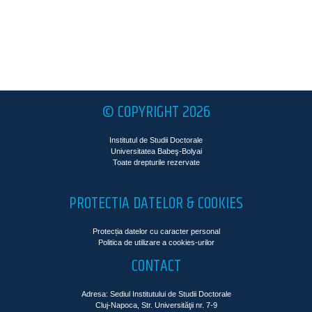
© COPYRIGHT 2026
Institutul de Studii Doctorale
Universitatea Babeş-Bolyai
Toate drepturile rezervate
PROTECTIA DATELOR & COOKIES
Protecția datelor cu caracter personal
Politica de utilizare a cookies-urilor
CONTACT
Adresa: Sediul Institutului de Studii Doctorale
Cluj-Napoca, Str. Universităţii nr. 7-9