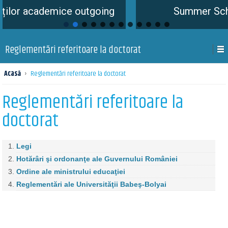
demice outgoing
Summer School is co
Reglementări referitoare la doctorat
Acasă
›
Reglementări referitoare la doctorat
Reglementări referitoare la
doctorat
Legi
Hotărâri şi ordonanţe ale Guvernului României
Ordine ale ministrului educaţiei
Reglementări ale Universităţii Babeş-Bolyai