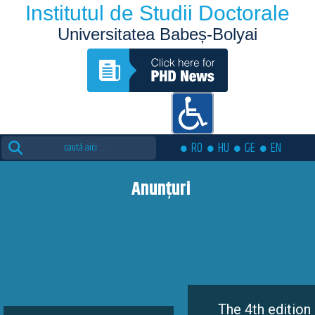
Institutul de Studii Doctorale
Universitatea Babeș-Bolyai
Search
RO
HU
GE
EN
for:
Anunțuri
The 4th edition of the Eu