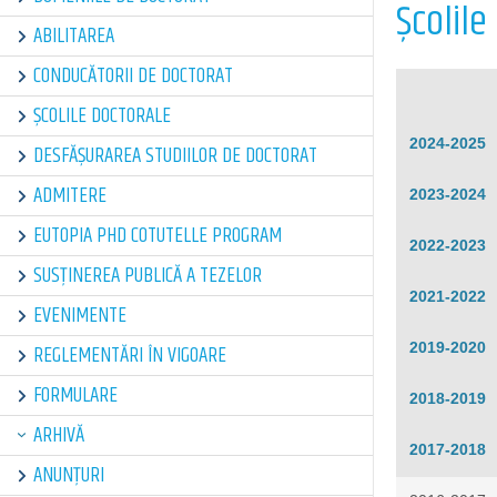
Școlile
ABILITAREA
CONDUCĂTORII DE DOCTORAT
ȘCOLILE DOCTORALE
2024-2025
DESFĂȘURAREA STUDIILOR DE DOCTORAT
ADMITERE
2023-2024
EUTOPIA PHD COTUTELLE PROGRAM
2022-2023
SUSȚINEREA PUBLICĂ A TEZELOR
2021-2022
EVENIMENTE
2019-2020
REGLEMENTĂRI ÎN VIGOARE
FORMULARE
2018-2019
ARHIVĂ
2017-
2018
ANUNȚURI