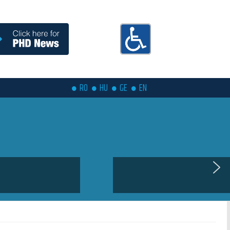
RO
HU
GE
EN
 Summer School is coming soon