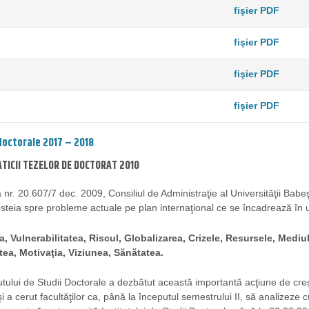
fişier PDF
fişier PDF
fişier PDF
fişier PDF
 doctorale 2017 – 2018
TICII TEZELOR DE DOCTORAT 2010
 nr. 20.607/7 dec. 2009, Consiliul de Administraţie al Universităţii Babeş-
steia spre probleme actuale pe plan internaţional ce se încadrează în
, Vulnerabilitatea, Riscul, Globalizarea, Crizele, Resursele, Mediul,
tea, Motivaţia, Viziunea, Sănătatea.
itutului de Studii Doctorale a dezbătut această importantă acţiune de creşt
i a cerut facultăţilor ca, până la începutul semestrului II, să analizeze 