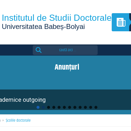
Institutul de Studii Doctorale
Universitatea Babeș-Bolyai
Search
for:
Anunțuri
The 4th edition of the Eutopia Doctoral
ă
›
Școlile doctorale