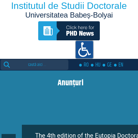
Institutul de Studii Doctorale
Universitatea Babeș-Bolyai
Search
RO
HU
GE
EN
for:
Anunțuri
The 4th edition of the Eutopia Doctoral