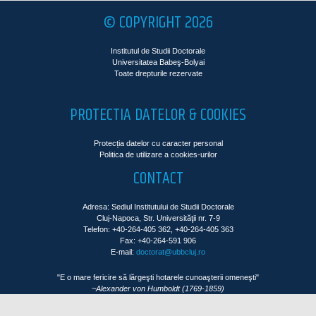
© COPYRIGHT 2026
Institutul de Studii Doctorale
Universitatea Babeş-Bolyai
Toate drepturile rezervate
PROTECTIA DATELOR & COOKIES
Protecția datelor cu caracter personal
Politica de utilizare a cookies-urilor
CONTACT
Adresa: Sediul Institutului de Studii Doctorale
Cluj-Napoca, Str. Universităţii nr. 7-9
Telefon: +40-264-405 362, +40-264-405 363
Fax: +40-264-591 906
E-mail:
doctorat@ubbcluj.ro
"E o mare fericire să lărgeşti hotarele cunoaşterii omeneşti"
~Alexander von Humboldt (1769-1859)