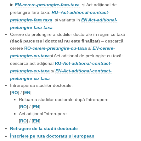
in
EN-cerere-prelungire-fara-taxa
și Act adițional de
prelungire fără taxă:
RO
–
Act-aditional-contract-
prelungire-fara taxa
si
varianta in
EN Act-aditional-
prelungire-fara-taxa
Cerere de prelungire a studiilor doctorale în regim cu taxă
(
dacă parcursul doctoral nu este finalizat
) – descarcă
cerere
RO-
cerere-prelungire-cu-taxa
si
EN-cerere-
prelungire-cu-taxa
și Act adițional de prelungire cu taxă:
descarcă act adițional
RO-
Act-aditional-contract-
prelungire-cu-taxa
si
EN-Act-aditional-contract-
prelungire-cu-taxa
Întreruperea studiilor doctorale:
[
RO
] / [
EN
]
Reluarea studiilor doctorale după întrerupere:
[
RO
] / [
EN
]
Act adițional întrerupere:
[
RO
] / [
EN
]
Retragere de la studii doctorale
Înscriere pe ruta doctoratului european