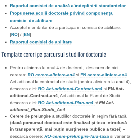
Raportul comisiei de analiză a îndeplinirii standardelor
Propunerea școlii doctorale privind componența
comisiei de abilitare
Acceptul membrilor de a participa în comisia de abilitare:
[
RO
] / [
EN
]
Raportul comisiei de abilitare
Template cereri pe parcursul studiilor doctorale
Pentru alinierea la anul 4 de doctorat, descarca de aici
cererea:
RO
cerere-aliniere-an4
si
EN cerere-aliniere-an4
.
Act aditional la contractul de studii (pentru alinierea la anul 4),
descarca aici:
RO
Act-aditional-Contract-an4
si
EN-Act-
aditional-Co
ntract-an4
, Act aditional la Planul de Studii
descarca aici:
RO
Act-aditional-Plan-an4
si
EN Act-
aditional_Plan-Studii_An4
Cerere de prelungire a studiilor doctorale în regim fără taxă
(
dacă parcursul doctoral este finalizat și teza introdusă
în transparență, mai puțin susținerea publica a tezei
) –
descarcă cerere:
RO-cerere-prelungire-fara-taxa
si varianta