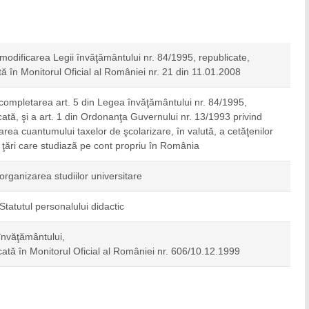
 modificarea Legii învăţământului nr. 84/1995, republicate,
tă în Monitorul Oficial al României nr. 21 din 11.01.2008
completarea art. 5 din Legea învăţământului nr. 84/1995,
cată, şi a art. 1 din Ordonanţa Guvernului nr. 13/1993 privind
area cuantumului taxelor de şcolarizare, în valută, a cetăţenilor
e ţări care studiazã pe cont propriu în România
 organizarea studiilor universitare
 Statutul personalului didactic
nvăţământului,
cată în Monitorul Oficial al României nr. 606/10.12.1999