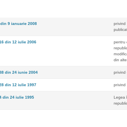
 din 9 ianuarie 2008
privind
publica
16 din 12 iulie 2006
pentru 
republi
modific
din alt
88 din 24 iunie 2004
privind
28 din 12 iulie 1997
privind
4 din 24 iulie 1995
Legea î
republi