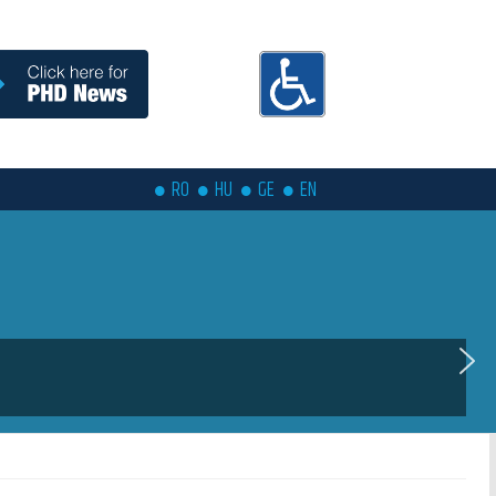
RO
HU
GE
EN