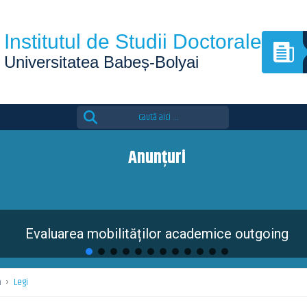
Institutul de Studii Doctorale
Universitatea Babeș-Bolyai
Search
for:
Anunțuri
Evaluarea mobilităților academice outgoing
ă
›
Legi