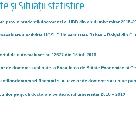
e și Situații statistice
are provin studentii-doctoranzi ai UBB din anul universitar 2015-201
oevaluare a activității IOSUD Universitatea Babeș – Bolyai din Cluj
rtul de autoevaluare nr. 13677 din 15 iul. 2016
or de doctorat susținute la Facultatea de Științe Economice și Ges
nților-doctoranzi finanțați și al tezelor de doctorat susținute publ
ocurilor pe școli doctorale pentru anul universitar 2018 – 2019