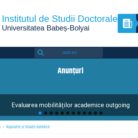
Institutul de Studii Doctorale
Universitatea Babeș-Bolyai
Search
for:
Anunțuri
ilităților academice outgoing
ă
›
Rapoarte și Situații statistice