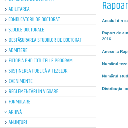
Rapoart
ABILITAREA
CONDUCĂTORII DE DOCTORAT
Arealul din c
ȘCOLILE DOCTORALE
Raport de aut
DESFĂȘURAREA STUDIILOR DE DOCTORAT
2016
ADMITERE
Anexe la Rapo
EUTOPIA PHD COTUTELLE PROGRAM
Numărul tezel
SUSȚINEREA PUBLICĂ A TEZELOR
Numărul stude
EVENIMENTE
Distribuția l
REGLEMENTĂRI ÎN VIGOARE
FORMULARE
ARHIVĂ
ANUNȚURI