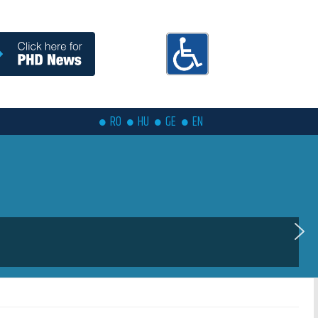
RO
HU
GE
EN