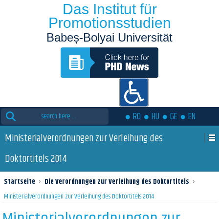
Das Institut für
Promotionsstudien
Babeș-Bolyai Universität
Suche
RO
HU
GE
EN
nach:
Ministerialverordnungen zur Verleihung des
Doktortitels 2014
Startseite
›
Die Verordnungen zur Verleihung des Doktortitels
›
Ministerialverordnungen zur Verleihung des Doktortitels 2014