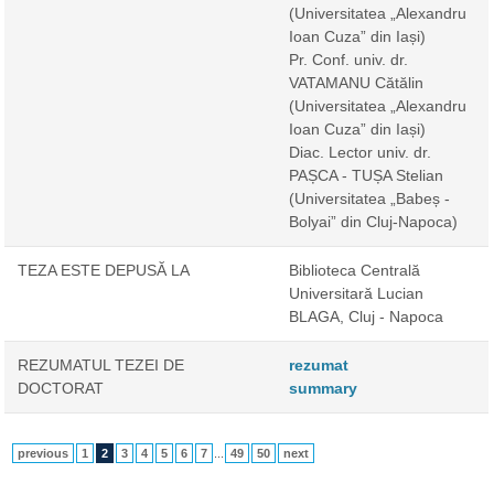
(Universitatea „Alexandru
Ioan Cuza” din Iași)
Pr. Conf. univ. dr.
VATAMANU Cătălin
(Universitatea „Alexandru
Ioan Cuza” din Iași)
Diac. Lector univ. dr.
PAȘCA - TUȘA Stelian
(Universitatea „Babeș -
Bolyai” din Cluj-Napoca)
TEZA ESTE DEPUSĂ LA
Biblioteca Centrală
Universitară Lucian
BLAGA, Cluj - Napoca
REZUMATUL TEZEI DE
rezumat
DOCTORAT
summary
previous
1
2
3
4
5
6
7
...
49
50
next