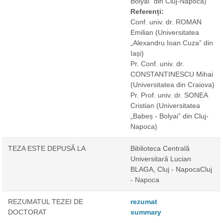
Bolyai” din Cluj-Napoca)
Referenți:
Conf. univ. dr. ROMAN
Emilian
(Universitatea
„Alexandru Ioan Cuza” din
Iași)
Pr. Conf. univ. dr.
CONSTANTINESCU Mihai
(Universitatea din Craiova)
Pr. Prof. univ. dr. SONEA
Cristian
(Universitatea
„Babeș - Bolyai” din Cluj-
Napoca)
TEZA ESTE DEPUSĂ LA
Biblioteca Centrală
Universitară Lucian
BLAGA, Cluj - NapocaCluj
- Napoca
REZUMATUL TEZEI DE
rezumat
DOCTORAT
summary