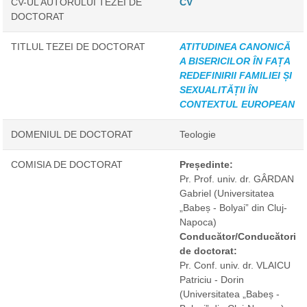
CV-UL AUTORULUI TEZEI DE
CV
DOCTORAT
TITLUL TEZEI DE DOCTORAT
ATITUDINEA CANONICĂ
A BISERICILOR ÎN FAȚA
REDEFINIRII FAMILIEI ȘI
SEXUALITĂȚII ÎN
CONTEXTUL EUROPEAN
DOMENIUL DE DOCTORAT
Teologie
COMISIA DE DOCTORAT
Președinte:
Pr. Prof. univ. dr. GÂRDAN
Gabriel
(Universitatea
„Babeș - Bolyai” din Cluj-
Napoca)
Conducător/Conducători
de doctorat:
Pr. Conf. univ. dr. VLAICU
Patriciu - Dorin
(Universitatea „Babeș -