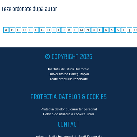
Teze ordonate după autor
A
B
C
D
E
F
G
H
I
Î
J
K
L
M
N
O
P
R
S
Ş
T
Ţ
U
© COPYRIGHT 2026
Institutul de Studii Doctorale
Universitatea Babeş-Bolyai
Toate drepturile rezervate
PROTECTIA DATELOR & COOKIES
Protecția datelor cu caracter personal
Politica de utilizare a cookies-urilor
CONTACT
Adresa: Sediul Institutului de Studii Doctorale