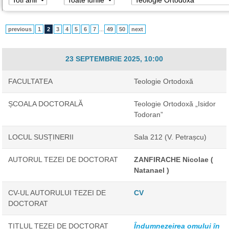
previous
1
2
3
4
5
6
7
...
49
50
next
23 SEPTEMBRIE 2025, 10:00
FACULTATEA
Teologie Ortodoxă
ȘCOALA DOCTORALĂ
Teologie Ortodoxă „Isidor
Todoran”
LOCUL SUSȚINERII
Sala 212 (V. Petrașcu)
AUTORUL TEZEI DE DOCTORAT
ZANFIRACHE Nicolae (
Natanael )
CV-UL AUTORULUI TEZEI DE
CV
DOCTORAT
TITLUL TEZEI DE DOCTORAT
Îndumnezeirea omului în