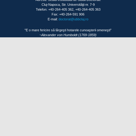
Cluj-Napoca, Str. Universităţii nr. 7-9
Telefon: +40-264-405 362, +40-264-405 363
Fax: +40-264-591 906
E-mail:
doctorat@ubbcluj.ro
"E o mare fericire să lărgeşti hotarele cunoaşterii omeneşti"
~Alexander von Humboldt (1769-1859)