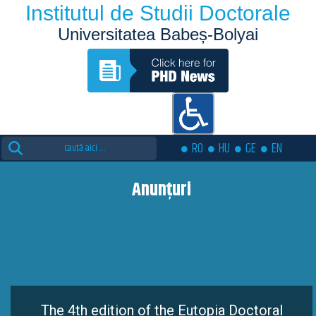
Institutul de Studii Doctorale
Universitatea Babeș-Bolyai
Search
RO
HU
GE
EN
for:
Anunțuri
The 4th edition of the Eutopia Doctoral