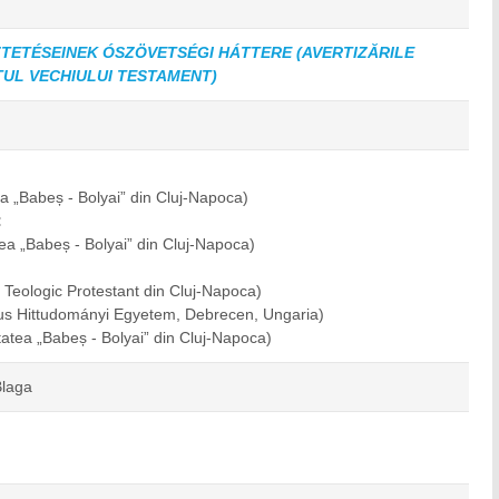
ZTETÉSEINEK ÓSZÖVETSÉGI HÁTTERE (AVERTIZĂRILE
TUL VECHIULUI TESTAMENT)
ea „Babeș - Bolyai” din Cluj-Napoca)
:
tea „Babeș - Bolyai” din Cluj-Napoca)
ul Teologic Protestant din Cluj-Napoca)
us Hittudományi Egyetem, Debrecen, Ungaria)
tatea „Babeș - Bolyai” din Cluj-Napoca)
Blaga