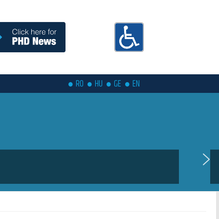
RO
HU
GE
EN
 coming soon