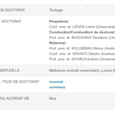
 DE DOCTORAT
Teologie
E DOCTORAT
Președinte:
Conf. univ. dr. LÉSZAI Lehel
(Universita
Conducător/Conducători de doctorat
Prof. univ. dr. BUZOGÁNY Desideriu
(Un
Referenți:
Prof. univ. dr. KOLUMBÁN Vilmos
(Insti
Conf. univ. dr. KOVÁCS Sándor
(Institu
Prof. univ. dr. KOVÁCS András
(Universi
 DEPUSĂ LA
Biblioteca centrală universitară „Lucian 
 TEZEI DE DOCTORAT
rezumat
summary
IVUL ACORDAT DE
Bine