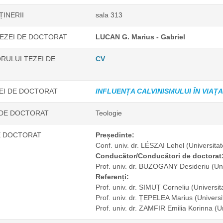
ȚINERII
sala 313
EZEI DE DOCTORAT
LUCAN G. Marius - Gabriel
RULUI TEZEI DE
CV
ZEI DE DOCTORAT
INFLUENȚA CALVINISMULUI ÎN VIAȚA
 DE DOCTORAT
Teologie
E DOCTORAT
Președinte:
Conf. univ. dr. LÉSZAI Lehel
(Universita
Conducător/Conducători de doctorat
Prof. univ. dr. BUZOGANY Desideriu
(Un
Referenți:
Prof. univ. dr. SIMUȚ Corneliu
(Universit
Prof. univ. dr. ȚEPELEA Marius
(Univers
Prof. univ. dr. ZAMFIR Emilia Korinna
(U