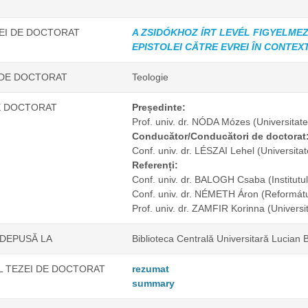
ZEI DE DOCTORAT
A ZSIDÓKHOZ ÍRT LEVÉL FIGYELME
EPISTOLEI CĂTRE EVREI ÎN CONTEX
 DE DOCTORAT
Teologie
E DOCTORAT
Președinte:
Prof. univ. dr. NÓDA Mózes
(Universitat
Conducător/Conducători de doctorat
Conf. univ. dr. LÉSZAI Lehel
(Universita
Referenți:
Conf. univ. dr. BALOGH Csaba
(Institut
Conf. univ. dr. NÉMETH Áron
(Reformát
Prof. univ. dr. ZAMFIR Korinna
(Universi
 DEPUSĂ LA
Biblioteca Centrală Universitară Lucian 
 TEZEI DE DOCTORAT
rezumat
summary