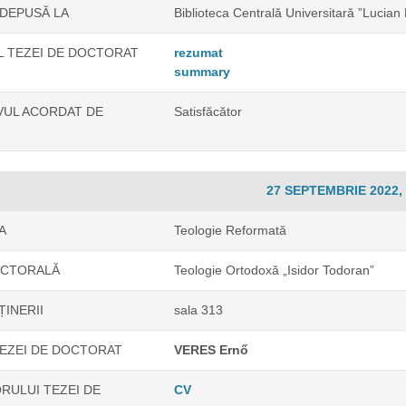
 DEPUSĂ LA
Biblioteca Centrală Universitară ”Lucian
 TEZEI DE DOCTORAT
rezumat
summary
IVUL ACORDAT DE
Satisfăcător
27 SEPTEMBRIE 2022, 
A
Teologie Reformată
OCTORALĂ
Teologie Ortodoxă „Isidor Todoran”
ȚINERII
sala 313
EZEI DE DOCTORAT
VERES Ernő
RULUI TEZEI DE
CV