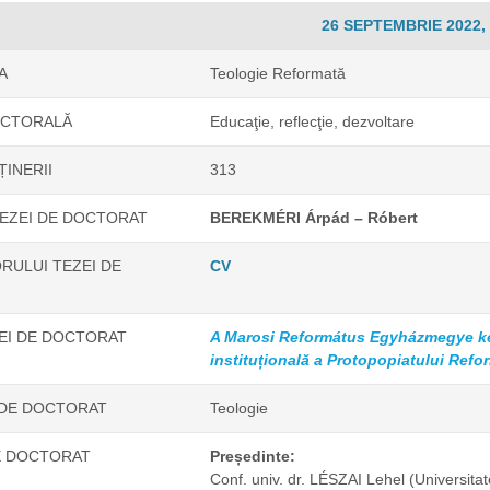
26 SEPTEMBRIE 2022, 
A
Teologie Reformată
OCTORALĂ
Educaţie, reflecţie, dezvoltare
ȚINERII
313
EZEI DE DOCTORAT
BEREKMÉRI Árpád – Róbert
RULUI TEZEI DE
CV
ZEI DE DOCTORAT
A Marosi Református Egyházmegye két
instituțională a Protopopiatului Refo
 DE DOCTORAT
Teologie
E DOCTORAT
Președinte:
Conf. univ. dr. LÉSZAI Lehel
(Universita