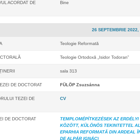
IVUL ACORDAT DE
Bine
26 SEPTEMBRIE 2022, 
A
Teologie Reformată
OCTORALĂ
Teologie Ortodoxă „Isidor Todoran”
ȚINERII
sala 313
EZEI DE DOCTORAT
FÜLÖP Zsuzsánna
RULUI TEZEI DE
CV
ZEI DE DOCTORAT
TEMPLOMÉPÍTKEZÉSEK AZ ERDÉLYI
KÖZÖTT, KÜLÖNÖS TEKINTETTEL ALP
EPARHIA REFORMATĂ DIN ARDEAL ÎN
DE ALPÁR IGNÁC)