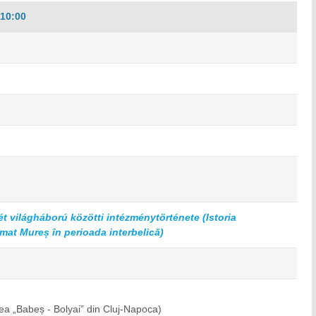
10:00
 világháború közötti intézménytörténete (Istoria
rmat Mureș în perioada interbelică)
tea „Babeș - Bolyai” din Cluj-Napoca)