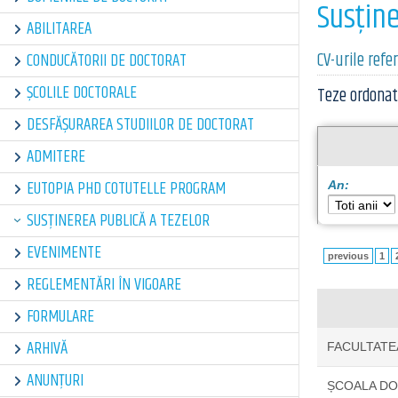
Susţine
ABILITAREA
CV-urile refe
CONDUCĂTORII DE DOCTORAT
ȘCOLILE DOCTORALE
Teze ordonat
DESFĂȘURAREA STUDIILOR DE DOCTORAT
ADMITERE
EUTOPIA PHD COTUTELLE PROGRAM
An:
SUSȚINEREA PUBLICĂ A TEZELOR
EVENIMENTE
previous
1
REGLEMENTĂRI ÎN VIGOARE
FORMULARE
ARHIVĂ
FACULTATE
ANUNȚURI
ȘCOALA D