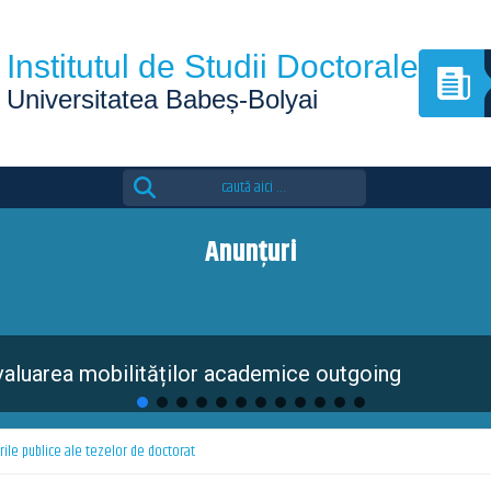
Institutul de Studii Doctorale
Universitatea Babeș-Bolyai
Search
for:
Anunțuri
 edition of the Eutopia Doctoral Summer School is
rile publice ale tezelor de doctorat