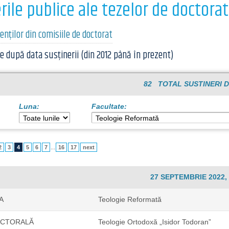
rile publice ale tezelor de doctorat
renților din comisiile de doctorat
e după data susținerii (din 2012 până în prezent)
82 TOTAL SUSTINERI D
Luna:
Facultate:
2
3
4
5
6
7
...
16
17
next
27 SEPTEMBRIE 2022, 
A
Teologie Reformată
OCTORALĂ
Teologie Ortodoxă „Isidor Todoran”