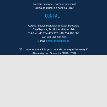
Protecția datelor cu caracter personal
Politica de utilizare a cookies-urilor
CONTACT
Adresa: Sediul Institutului de Studii Doctorale
Cluj-Napoca, Str. Universităţii nr. 7-9
Telefon: +40-264-405 362, +40-264-405 363
Fax: +40-264-591 906
E-mail:
doctorat@ubbcluj.ro
"E o mare fericire să lărgeşti hotarele cunoaşterii omeneşti"
~Alexander von Humboldt (1769-1859)