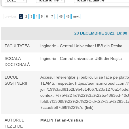
previous
1
2
3
4
5
6
7
...
45
46
next
23 DECEMBRIE 2021, 16:00
FACULTATEA
Inginerie - Centrul Universitar UBB din Resita
ȘCOALA
Inginerie - Centrul universitar UBB din Reșița
DOCTORALĂ
LOCUL
Accesul referenților și publicului se face pe platf
SUSȚINERII
TEAMS, respectiv: https://teams.microsoft.com/l
join/19%3adf8152b9b4514067b20a1270a14bde
context=%7b%22Tid%22%3a%225a4863ed-40c8
fbfdb7f13095%22%2c%22Oid%22%3a%2283c1d7
7ccae5b87d98%22%7d (link)
AUTORUL
MĂLIN Tatian-Cristian
TEZEI DE