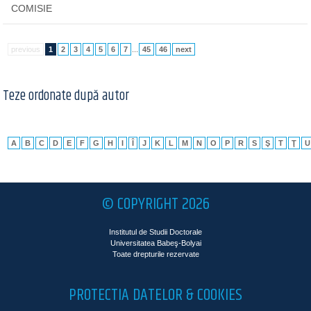
COMISIE
previous
1
2
3
4
5
6
7
...
45
46
next
Teze ordonate după autor
A
B
C
D
E
F
G
H
I
Î
J
K
L
M
N
O
P
R
S
Ş
T
Ţ
U
© COPYRIGHT 2026
Institutul de Studii Doctorale
Universitatea Babeş-Bolyai
Toate drepturile rezervate
PROTECTIA DATELOR & COOKIES