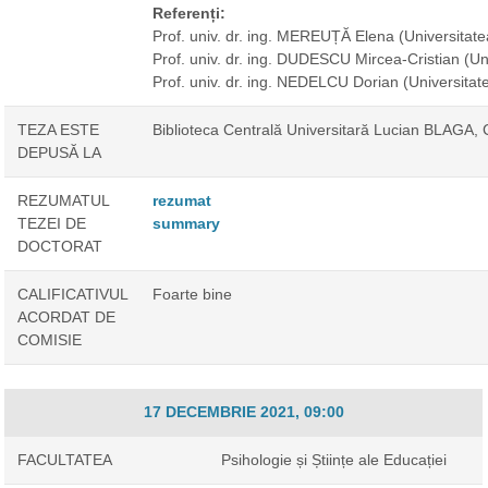
Referenți:
Prof. univ. dr. ing. MEREUȚĂ Elena
(Universitat
Prof. univ. dr. ing. DUDESCU Mircea-Cristian
(Un
Prof. univ. dr. ing. NEDELCU Dorian
(Universitat
TEZA ESTE
Biblioteca Centrală Universitară Lucian BLAGA,
DEPUSĂ LA
REZUMATUL
rezumat
TEZEI DE
summary
DOCTORAT
CALIFICATIVUL
Foarte bine
ACORDAT DE
COMISIE
17 DECEMBRIE 2021, 09:00
FACULTATEA
Psihologie și Științe ale Educației