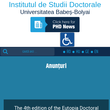
Institutul de Studii Doctorale
Universitatea Babeș-Bolyai
Search
RO
HU
GE
EN
for:
Anunțuri
The 4th edition of the Eutopia Doctoral