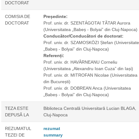
DOCTORAT
COMISIA DE
Președinte:
DOCTORAT
Prof. univ. dr. SZENTÁGOTAI TĂTAR Aurora
(Universitatea „Babeș - Bolyai” din Cluj-Napoca)
Conducător/Conducători de doctorat:
Prof. univ. dr. SZAMOSKÖZI Ștefan
(Universitat
„Babeș - Bolyai” din Cluj-Napoca)
Referenți:
Prof. univ. dr. HAVÂRNEANU Corneliu
(Universitatea „Alexandru Ioan Cuza” din Iași)
Prof. univ. dr. MITROFAN Nicolae
(Universitatea
din București)
Prof. univ. dr. DOBREAN Anca
(Universitatea
„Babeș - Bolyai” din Cluj-Napoca)
TEZA ESTE
Biblioteca Centrală Universitară Lucian BLAGA,
DEPUSĂ LA
Cluj-Napoca
REZUMATUL
rezumat
TEZEI DE
summary