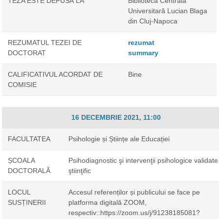
TEZA ESTE DEPUSĂ LA
Biblioteca Centrală
Universitară Lucian Blaga
din Cluj-Napoca
REZUMATUL TEZEI DE
rezumat
DOCTORAT
summary
CALIFICATIVUL ACORDAT DE
Bine
COMISIE
16 DECEMBRIE 2021, 11:00
FACULTATEA
Psihologie și Științe ale Educației
ȘCOALA
Psihodiagnostic şi intervenţii psihologice validate
DOCTORALĂ
ştiinţific
LOCUL
Accesul referenților și publicului se face pe
SUSȚINERII
platforma digitală ZOOM,
respectiv::https://zoom.us/j/91238185081?