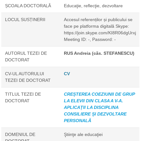
ȘCOALA DOCTORALĂ
Educaţie, reflecţie, dezvoltare
LOCUL SUSȚINERII
Accesul referenților și publicului se
face pe platforma digitală Skype:
https://join.skype.com/KI8R06dgUrxj
Meeting ID: -, Password: -
AUTORUL TEZEI DE
RUS Andreia (căs. STEFANESCU)
DOCTORAT
CV-UL AUTORULUI
CV
TEZEI DE DOCTORAT
TITLUL TEZEI DE
CREȘTEREA COEZIUNII DE GRUP
DOCTORAT
LA ELEVII DIN CLASA A V-A.
APLICAȚII LA DISCIPLINA
CONSILIERE ȘI DEZVOLTARE
PERSONALĂ
DOMENIUL DE
Ştiinţe ale educaţiei
DOCTORAT