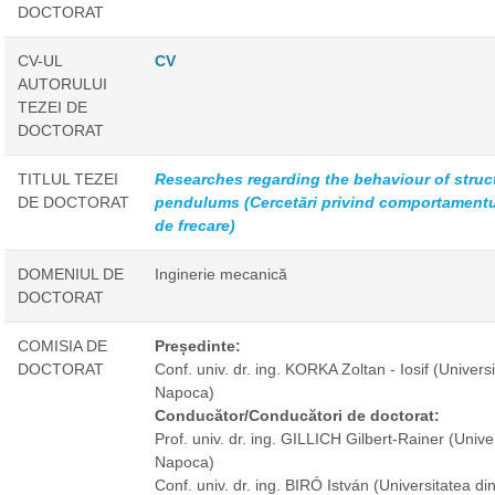
DOCTORAT
CV-UL
CV
AUTORULUI
TEZEI DE
DOCTORAT
TITLUL TEZEI
Researches regarding the behaviour of struct
DE DOCTORAT
pendulums (Cercetări privind comportamentul 
de frecare)
DOMENIUL DE
Inginerie mecanică
DOCTORAT
COMISIA DE
Președinte:
DOCTORAT
Conf. univ. dr. ing. KORKA Zoltan - Iosif
(Universi
Napoca)
Conducător/Conducători de doctorat:
Prof. univ. dr. ing. GILLICH Gilbert-Rainer
(Unive
Napoca)
Conf. univ. dr. ing. BIRÓ István
(Universitatea di