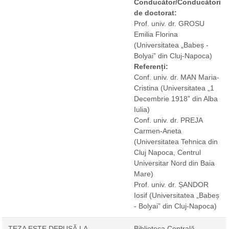
Conducător/Conducători
de doctorat:
Prof. univ. dr. GROSU
Emilia Florina
(Universitatea „Babeș -
Bolyai” din Cluj-Napoca)
Referenți:
Conf. univ. dr. MAN Maria-
Cristina
(Universitatea „1
Decembrie 1918” din Alba
Iulia)
Conf. univ. dr. PREJA
Carmen-Aneta
(Universitatea Tehnica din
Cluj Napoca, Centrul
Universitar Nord din Baia
Mare)
Prof. univ. dr. ȘANDOR
Iosif
(Universitatea „Babeș
- Bolyai” din Cluj-Napoca)
TEZA ESTE DEPUSĂ LA
Biblioteca Centrală