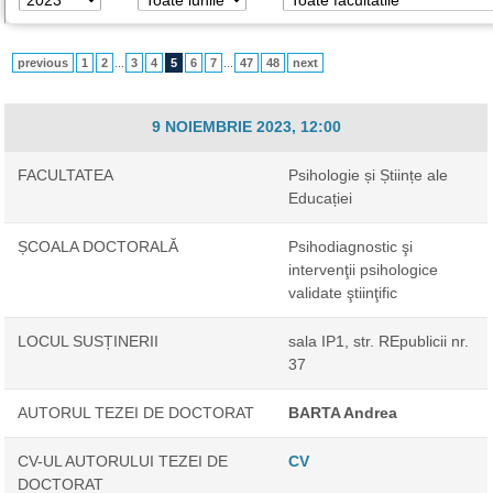
previous
1
2
...
3
4
5
6
7
...
47
48
next
9 NOIEMBRIE 2023, 12:00
FACULTATEA
Psihologie și Științe ale
Educației
ȘCOALA DOCTORALĂ
Psihodiagnostic şi
intervenţii psihologice
validate ştiinţific
LOCUL SUSȚINERII
sala IP1, str. REpublicii nr.
37
AUTORUL TEZEI DE DOCTORAT
BARTA Andrea
CV-UL AUTORULUI TEZEI DE
CV
DOCTORAT