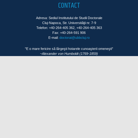
CONTACT
Adresa: Sediul Institutului de Studii Doctorale
Cluj-Napoca, Str. Universităţii nr. 7-9
Telefon: +40-264-405 362, +40-264-405 363
Fax: +40-264-591 906
E-mail:
doctorat@ubbcluj.ro
"E o mare fericire să lărgeşti hotarele cunoaşterii omeneşti"
~Alexander von Humboldt (1769-1859)