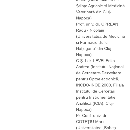
Științe Agricole și Medicină
Veterinară din Cluj-
Napoca)
Prof. univ. dr. OPREAN
Radu - Nicolaie
(Universitatea de Medicină
și Farmacie „Iuliu
Haţieganu” din Cluj-
Napoca)
C.Ș. I dr. LEVEI Erika -
Andrea
(Institutul Național
de Cercetare-Dezvoltare
pentru Optoelectronică,
INCDO-INOE 2000, Filiala
Institutul de Cercetări
pentru Instrumentație
Analitică (ICIA), Cluj-
Napoca)
Pr. Conf. univ. dr.
COTEȚIU Marin
(Universitatea „Babeș -