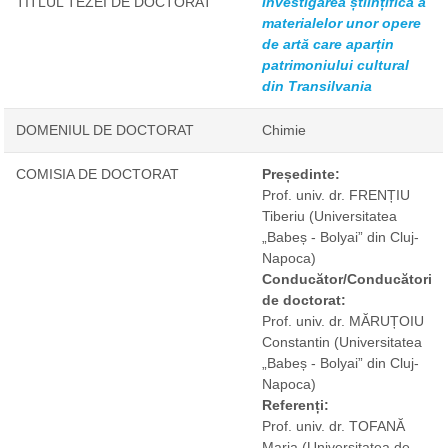
TITLUL TEZEI DE DOCTORAT
Investigarea științifică a
materialelor unor opere
de artă care aparțin
patrimoniului cultural
din Transilvania
DOMENIUL DE DOCTORAT
Chimie
COMISIA DE DOCTORAT
Președinte:
Prof. univ. dr. FRENȚIU
Tiberiu
(Universitatea
„Babeș - Bolyai” din Cluj-
Napoca)
Conducător/Conducători
de doctorat:
Prof. univ. dr. MĂRUȚOIU
Constantin
(Universitatea
„Babeș - Bolyai” din Cluj-
Napoca)
Referenți:
Prof. univ. dr. TOFANĂ
Maria
(Universitatea de