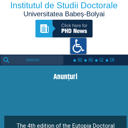
Institutul de Studii Doctorale
Universitatea Babeș-Bolyai
Search
RO
HU
GE
EN
for:
Anunțuri
The 4th edition of the Eutopia Doctoral