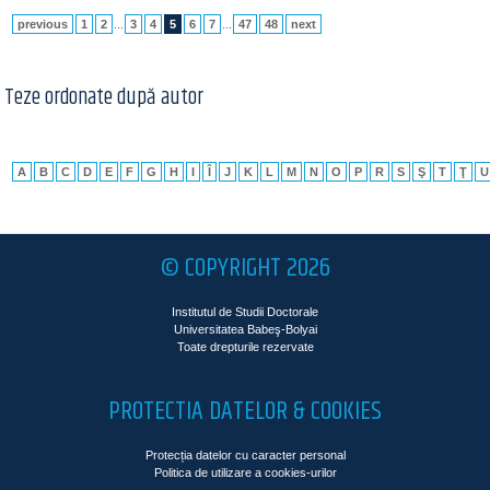
previous
1
2
...
3
4
5
6
7
...
47
48
next
Teze ordonate după autor
A
B
C
D
E
F
G
H
I
Î
J
K
L
M
N
O
P
R
S
Ş
T
Ţ
U
© COPYRIGHT 2026
Institutul de Studii Doctorale
Universitatea Babeş-Bolyai
Toate drepturile rezervate
PROTECTIA DATELOR & COOKIES
Protecția datelor cu caracter personal
Politica de utilizare a cookies-urilor