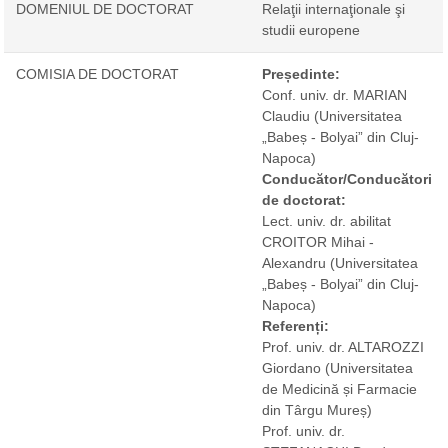
DOMENIUL DE DOCTORAT
Relaţii internaţionale şi
studii europene
COMISIA DE DOCTORAT
Președinte:
Conf. univ. dr. MARIAN
Claudiu
(Universitatea
„Babeș - Bolyai” din Cluj-
Napoca)
Conducător/Conducători
de doctorat:
Lect. univ. dr. abilitat
CROITOR Mihai -
Alexandru
(Universitatea
„Babeș - Bolyai” din Cluj-
Napoca)
Referenți:
Prof. univ. dr. ALTAROZZI
Giordano
(Universitatea
de Medicină și Farmacie
din Târgu Mureș)
Prof. univ. dr.