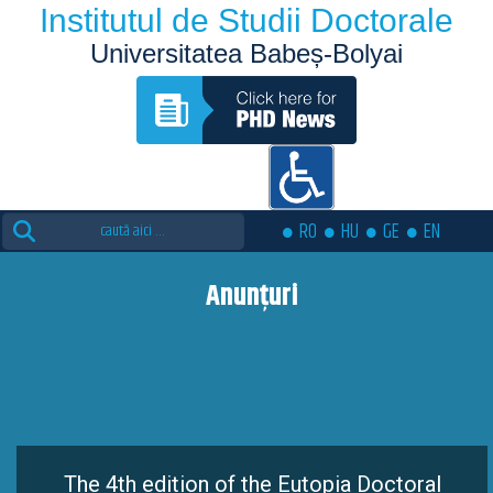
Institutul de Studii Doctorale
Universitatea Babeș-Bolyai
Search
RO
HU
GE
EN
for:
Anunțuri
The 4th edition of the Eutopia Doctoral