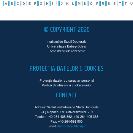
A
B
C
D
E
F
G
H
I
Î
J
K
L
M
N
O
P
R
S
Ş
T
Ţ
U
© COPYRIGHT 2026
Institutul de Studii Doctorale
Universitatea Babeş-Bolyai
Toate drepturile rezervate
PROTECTIA DATELOR & COOKIES
Protecția datelor cu caracter personal
Politica de utilizare a cookies-urilor
CONTACT
Adresa: Sediul Institutului de Studii Doctorale
Cluj-Napoca, Str. Universităţii nr. 7-9
Telefon: +40-264-405 362, +40-264-405 363
Fax: +40-264-591 906
E-mail:
doctorat@ubbcluj.ro