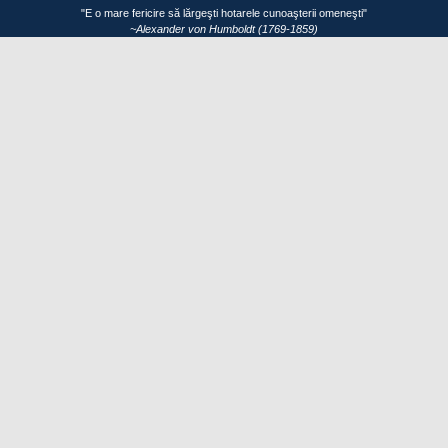
"E o mare fericire să lărgeşti hotarele cunoaşterii omeneşti"
~Alexander von Humboldt (1769-1859)