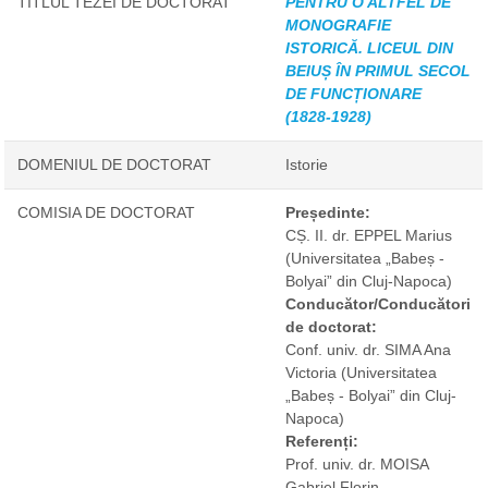
TITLUL TEZEI DE DOCTORAT
PENTRU O ALTFEL DE
MONOGRAFIE
ISTORICĂ. LICEUL DIN
BEIUȘ ÎN PRIMUL SECOL
DE FUNCȚIONARE
(1828-1928)
DOMENIUL DE DOCTORAT
Istorie
COMISIA DE DOCTORAT
Președinte:
CȘ. II. dr. EPPEL Marius
(Universitatea „Babeș -
Bolyai” din Cluj-Napoca)
Conducător/Conducători
de doctorat:
Conf. univ. dr. SIMA Ana
Victoria
(Universitatea
„Babeș - Bolyai” din Cluj-
Napoca)
Referenți:
Prof. univ. dr. MOISA
Gabriel Florin