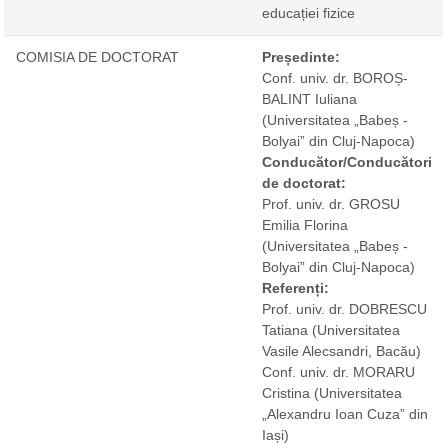
educației fizice
COMISIA DE DOCTORAT
Președinte:
Conf. univ. dr. BOROȘ-
BALINT Iuliana
(Universitatea „Babeș -
Bolyai” din Cluj-Napoca)
Conducător/Conducători
de doctorat:
Prof. univ. dr. GROSU
Emilia Florina
(Universitatea „Babeș -
Bolyai” din Cluj-Napoca)
Referenți:
Prof. univ. dr. DOBRESCU
Tatiana
(Universitatea
Vasile Alecsandri, Bacău)
Conf. univ. dr. MORARU
Cristina
(Universitatea
„Alexandru Ioan Cuza” din
Iași)