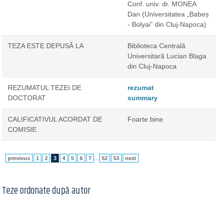
Conf. univ. dr. MONEA
Dan
(Universitatea „Babeș
- Bolyai” din Cluj-Napoca)
TEZA ESTE DEPUSĂ LA
Biblioteca Centrală
Universitară Lucian Blaga
din Cluj-Napoca
REZUMATUL TEZEI DE
rezumat
DOCTORAT
summary
CALIFICATIVUL ACORDAT DE
Foarte bine
COMISIE
previous
1
2
3
4
5
6
7
...
52
53
next
Teze ordonate după autor