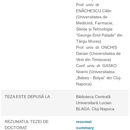
Prof. univ. dr.
ENĂCHESCU Călin
(Universitatea de
Medicină, Farmacie,
Științe și Tehnologie
"George Emil Palade" din
Târgu Mureș)
Prof. univ. dr. ONCHIȘ
Darian
(Universitatea de
Vest din Timișoara)
Conf. univ. dr. GASKO
Noemi
(Universitatea
„Babeș - Bolyai” din Cluj-
Napoca)
TEZA ESTE DEPUSĂ LA
Biblioteca Centrală
Universitară Lucian
BLAGA, Cluj-Napoca
REZUMATUL TEZEI DE
rezumat
DOCTORAT
summary