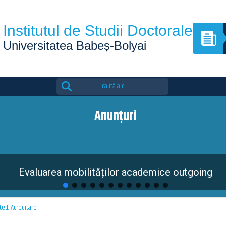
Institutul de Studii Doctorale
Universitatea Babeș-Bolyai
Search
for:
Anunțuri
Evaluarea mobilităților academice outgoing
ted: Acreditare