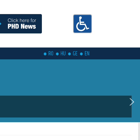
RO
HU
GE
EN