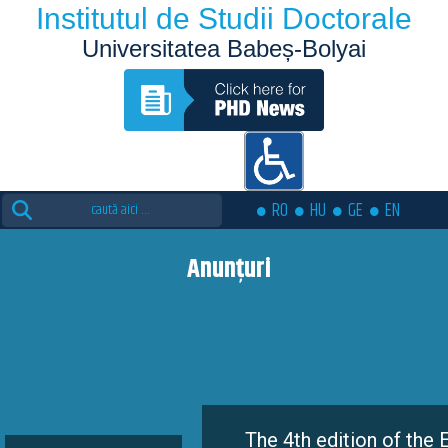
Institutul de Studii Doctorale
Universitatea Babeș-Bolyai
Search
RO
HU
GE
EN
for:
Anunțuri
The 4th edition of the Eutopia Doct