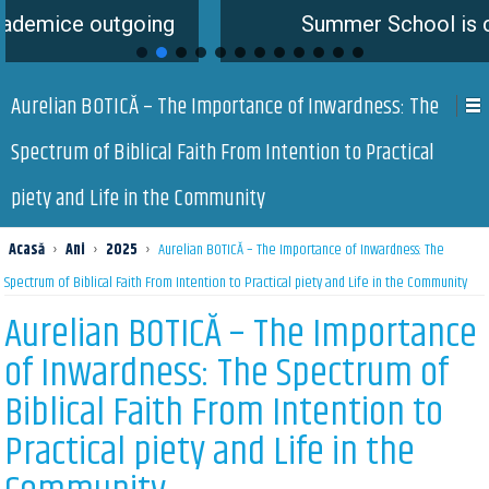
tgoing
Summer School is coming soon
Aurelian BOTICĂ – The Importance of Inwardness: The
Spectrum of Biblical Faith From Intention to Practical
piety and Life in the Community
Acasă
›
Ani
›
2025
›
Aurelian BOTICĂ – The Importance of Inwardness: The
Spectrum of Biblical Faith From Intention to Practical piety and Life in the Community
Aurelian BOTICĂ – The Importance
of Inwardness: The Spectrum of
Biblical Faith From Intention to
Practical piety and Life in the