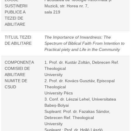
SUSȚINERII
Muzică, str. Horea nr. 7,
PUBLICE A
sala 219
TEZEI DE
ABILITARE
TITLUL TEZEI
The Importance of Inwardness: The
DE ABILITARE
Spectrum of Biblical Faith From Intention to
Practical piety and Life in the Community
COMPONENȚA
1. Prof. dr. Kustár Zoltán, Debrecen Ref.
COMISIEI DE
Theological
ABILITARE
University
NUMITE DE
2. Prof. dr. Kovács Gusztáv, Episcopal
CSUD
Theological
University Pécs
3. Conf. dr. Lészai Lehel, Universitatea
Babeș-Bolyai
Supleant: Prof. dr. Fazakas Sándor,
Debrecen Ref. Theological
University
Supleant : Prof. dr. Holló László,