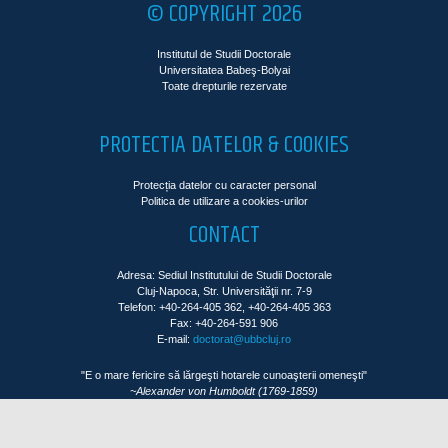
© COPYRIGHT 2026
Institutul de Studii Doctorale
Universitatea Babeş-Bolyai
Toate drepturile rezervate
PROTECTIA DATELOR & COOKIES
Protecția datelor cu caracter personal
Politica de utilizare a cookies-urilor
CONTACT
Adresa: Sediul Institutului de Studii Doctorale
Cluj-Napoca, Str. Universităţii nr. 7-9
Telefon: +40-264-405 362, +40-264-405 363
Fax: +40-264-591 906
E-mail:
doctorat@ubbcluj.ro
"E o mare fericire să lărgeşti hotarele cunoaşterii omeneşti"
~Alexander von Humboldt (1769-1859)