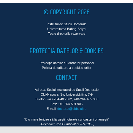
© COPYRIGHT 2026
Institutul de Studii Doctorale
Universitatea Babeş-Bolyai
Toate drepturile rezervate
PROTECTIA DATELOR & COOKIES
Protecția datelor cu caracter personal
Politica de utilizare a cookies-urilor
CONTACT
Adresa: Sediul Institutului de Studii Doctorale
Cluj-Napoca, Str. Universităţii nr. 7-9
Telefon: +40-264-405 362, +40-264-405 363
Fax: +40-264-591 906
E-mail:
doctorat@ubbcluj.ro
"E o mare fericire să lărgeşti hotarele cunoaşterii omeneşti"
~Alexander von Humboldt (1769-1859)