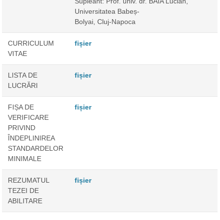
Supleant: Prof. univ. dr. BAIA Lucian,
Universitatea Babeș-
Bolyai, Cluj-Napoca
CURRICULUM
fișier
VITAE
LISTA DE
fișier
LUCRĂRI
FIȘA DE
fișier
VERIFICARE
PRIVIND
ÎNDEPLINIREA
STANDARDELOR
MINIMALE
REZUMATUL
fișier
TEZEI DE
ABILITARE