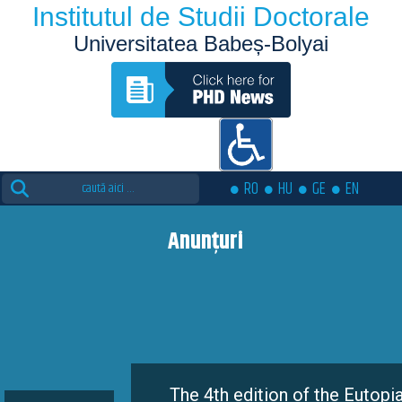
Institutul de Studii Doctorale
Universitatea Babeș-Bolyai
Search
RO
HU
GE
EN
for:
Anunțuri
The 4th edition of the Eutopia Doctoral