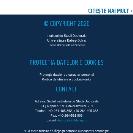
CITEȘTE MAI MULT ›
© COPYRIGHT 2026
Institutul de Studii Doctorale
Universitatea Babeş-Bolyai
Toate drepturile rezervate
PROTECTIA DATELOR & COOKIES
Protecția datelor cu caracter personal
Politica de utilizare a cookies-urilor
CONTACT
Adresa: Sediul Institutului de Studii Doctorale
Cluj-Napoca, Str. Universităţii nr. 7-9
Telefon: +40-264-405 362, +40-264-405 363
Fax: +40-264-591 906
E-mail:
doctorat@ubbcluj.ro
"E o mare fericire să lărgeşti hotarele cunoaşterii omeneşti"