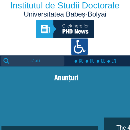
Institutul de Studii Doctorale
Universitatea Babeș-Bolyai
Search
RO
HU
GE
EN
for:
Anunțuri
The 4th edition o