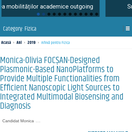
ităților academice outgoing
Summer Sc
Category:
Fizica
Acasă
›
Ani
›
2019
›
Arhivă pentru Fizica
Monica-Olivia FOCȘAN-Designed
Plasmonic-Based NanoPlatforms to
Provide Multiple Functionalities from
Efficient Nanoscopic Light Sources to
Integrated Multimodal Biosensing and
Diagnosis
…
Candidat Monica