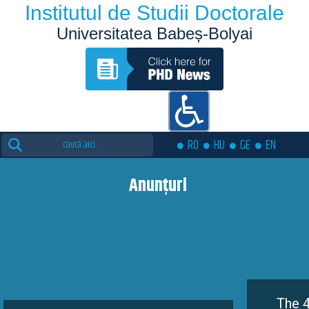
Institutul de Studii Doctorale
Universitatea Babeș-Bolyai
Search
RO
HU
GE
EN
for:
Anunțuri
The 4th editio