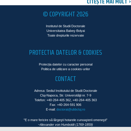
CITEȘTE MAI MULT ›
© COPYRIGHT 2026
Institutul de Studii Doctorale
Universitatea Babeş-Bolyai
Toate drepturile rezervate
PROTECTIA DATELOR & COOKIES
Protecția datelor cu caracter personal
Politica de utilizare a cookies-urilor
CONTACT
Adresa: Sediul Institutului de Studii Doctorale
Cluj-Napoca, Str. Universităţii nr. 7-9
Telefon: +40-264-405 362, +40-264-405 363
Fax: +40-264-591 906
E-mail:
doctorat@ubbcluj.ro
"E o mare fericire să lărgeşti hotarele cunoaşterii omeneşti"
~Alexander von Humboldt (1769-1859)