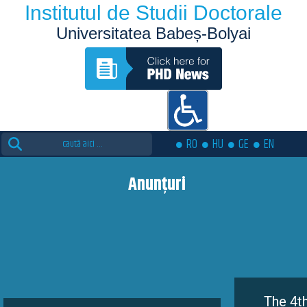
Institutul de Studii Doctorale
Universitatea Babeș-Bolyai
Search
RO
HU
GE
EN
for:
Anunțuri
The 4th edition o