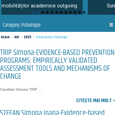
ților academice outgoing
Summer Schoo
Category:
Psihologie
Acasă
›
Ani
›
2025
›
Arhivă pentru Psihologie
TRIP Simona-EVIDENCE-BASED PREVENTION
PROGRAMS: EMPIRICALLY VALIDATED
ASSESSMENT TOOLS AND MECHANISMS OF
CHANGE
…
Candidat Simona TRIP
CITEȘTE MAI MULT ›
ȘTEFAN Simona Ioana-Evidence-based