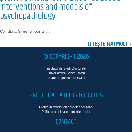
interventions and models of
psychopathology
…
Candidat Simona Ioana
CITEȘTE MAI MULT ›
© COPYRIGHT 2026
Institutul de Studii Doctorale
Universitatea Babeş-Bolyai
Toate drepturile rezervate
PROTECTIA DATELOR & COOKIES
Protecția datelor cu caracter personal
Politica de utilizare a cookies-urilor
CONTACT