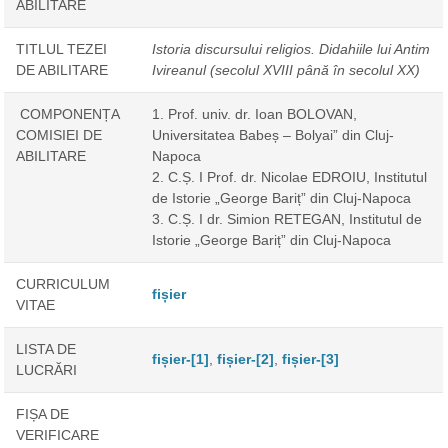
ABILITARE
TITLUL TEZEI
Istoria discursului religios. Didahiile lui Antim
DE ABILITARE
Ivireanul (secolul XVIII până în secolul XX)
COMPONENȚA
1. Prof. univ. dr. Ioan BOLOVAN,
COMISIEI DE
Universitatea Babeș – Bolyai” din Cluj-
ABILITARE
Napoca
2. C.Ș. I Prof. dr. Nicolae EDROIU, Institutul
de Istorie „George Bariț” din Cluj-Napoca
3. C.Ș. I dr. Simion RETEGAN, Institutul de
Istorie „George Bariț” din Cluj-Napoca
CURRICULUM
fișier
VITAE
LISTA DE
fișier-[1]
,
fișier-[2]
,
fișier-[3]
LUCRĂRI
FIȘA DE
VERIFICARE