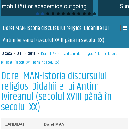
cademice outgoing
Summer School is c
Dorel MAN-Istoria discursului religios. Didahiile lui
Antim Ivireanul (secolul XVIII până în secolul XX)
Acasă
›
Ani
›
2015
›
Dorel MAN-Istoria discursului religios. Didahiile lui Antim
Ivireanul (secolul XVIII până în secolul XX)
Dorel MAN-Istoria discursului
religios. Didahiile lui Antim
Ivireanul (secolul XVIII până în
secolul XX)
CANDIDAT
Dorel MAN