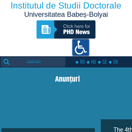
Institutul de Studii Doctorale
Universitatea Babeș-Bolyai
Search
RO
HU
GE
EN
for:
Anunțuri
The 4th edition of the E