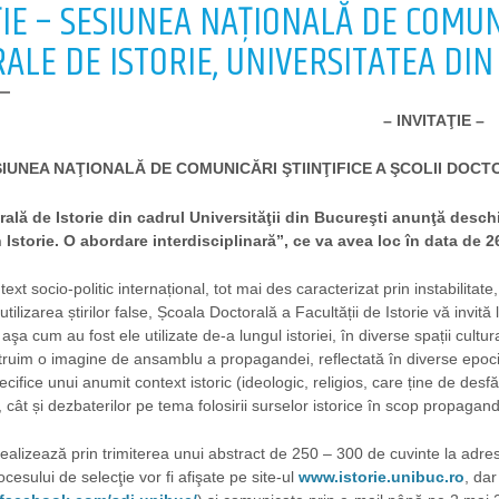
ŢIE – SESIUNEA NAŢIONALĂ DE COMUNI
ALE DE ISTORIE, UNIVERSITATEA DIN
– INVITAŢIE –
IUNEA NAŢIONALĂ DE COMUNICĂRI ŞTIINŢIFICE A ŞCOLII DOCT
ală de Istorie din cadrul Universităţii din Bucureşti anunţă desch
 Istorie. O abordare interdisciplinară”, ce va avea loc în data de 2
text socio-politic internațional, tot mai des caracterizat prin instabilita
 utilizarea știrilor false, Școala Doctorală a Facultății de Istorie vă in
aşa cum au fost ele utilizate de-a lungul istoriei, în diverse spații cultur
ruim o imagine de ansamblu a propagandei, reflectată în diverse epoci is
cifice unui anumit context istoric (ideologic, religios, care ține de de
 cât și dezbaterilor pe tema folosirii surselor istorice în scop propagand
realizează prin trimiterea unui abstract de 250 – 300 de cuvinte la adr
cesului de selecţie vor fi afişate pe site-ul
www.istorie.unibuc.ro
, da