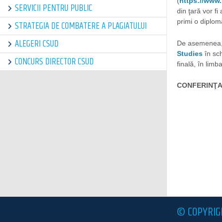
(
https://www
SERVICII PENTRU PUBLIC
din ţară vor fi
primi o diplom
STRATEGIA DE COMBATERE A PLAGIATULUI
ALEGERI CSUD
De asemenea, l
Studies
în sch
CONCURS DIRECTOR CSUD
finală, în lim
CONFERINŢA
© COPYRIG