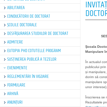
INVITA
ABILITAREA
DOCTOR
CONDUCĂTORII DE DOCTORAT
ȘCOLILE DOCTORALE
DESFĂȘURAREA STUDIILOR DE DOCTORAT
SES
ADMITERE
Şcoala Doctor
EUTOPIA PHD COTUTELLE PROGRAM
Manipulare în
SUSȚINEREA PUBLICĂ A TEZELOR
În actualul con
EVENIMENTE
publicului prin
și manipulare, 
REGLEMENTĂRI ÎN VIGOARE
dorim să const
manipulare spe
FORMULARE
unor interese),
ARHIVĂ
Înscrierea se 
ANUNȚURI
Rezultatele pro