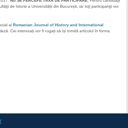
 2017.
NU SE PERCEPE TAXĂ DE PARTICIPARE.
Pentru candidaţii
ţii de Istorie a Universității din București, iar toţi participanţii vor
ecial al
Romanian Journal of History and International
ză. Cei interesați vor fi rugați să își trimită articolul în forma
T