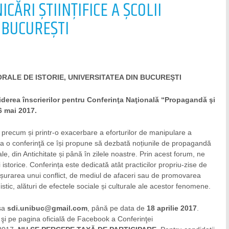
CĂRI ŞTIINŢIFICE A ŞCOLII
 BUCUREŞTI
ORALE DE ISTORIE, UNIVERSITATEA DIN BUCUREŞTI
iderea înscrierilor pentru Conferinţa Naţională “Propagandă şi
6 mai 2017.
te, precum și printr-o exacerbare a eforturilor de manipulare a
vită la o conferinţă ce își propune să dezbată noțiunile de propagandă
ale, din Antichitate și până în zilele noastre. Prin acest forum, ne
torice. Conferința este dedicată atât practicilor propriu-zise de
sfășurarea unui conflict, de mediul de afaceri sau de promovarea
istic, alături de efectele sociale și culturale ale acestor fenomene.
esa
sdi.unibuc@gmail.com
, până pe data de
18 aprilie 2017
.
r şi pe pagina oficială de Facebook a Conferinţei