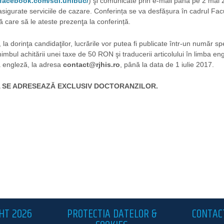
.facebook.com/sdi.unibuc/
) şi comunicate prin e-mail până pe 2 mai
 asigurate serviciile de cazare. Conferința se va desfășura în cadrul Facultă
ă care să le ateste prezenţa la conferință.
a dorinţa candidaţilor, lucrările vor putea fi publicate într-un număr sp
imbul achitării unei taxe de 50 RON şi traducerii articolului în limba engle
ba engleză, la adresa
contact@rjhis.ro
, până la data de 1 iulie 2017.
 SE ADRESEAZĂ EXCLUSIV DOCTORANZILOR.
HT 2026
PROTECTIA DATELOR &
CONTAC