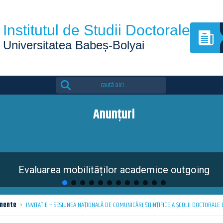
Institutul de Studii Doctorale
Universitatea Babeș-Bolyai
Search
for:
Anunțuri
Evaluarea mobilităților academice outgoing
mente
›
INVITAŢIE – SESIUNEA NAŢIONALĂ DE COMUNICĂRI ŞTIINŢIFICE A ŞCOLII DOCTORALE 