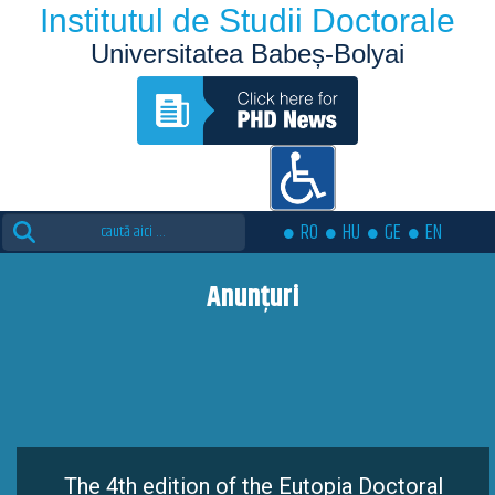
Institutul de Studii Doctorale
Universitatea Babeș-Bolyai
Search
RO
HU
GE
EN
for:
Anunțuri
The 4th edition of the Eutopia Doctoral