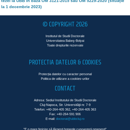
tezei la UBB în baza OM 3121-2015 sau OM 5229-2020 (situație
la 1 decembrie 2023)
© COPYRIGHT 2026
Institutul de Studii Doctorale
Universitatea Babeş-Bolyai
Toate drepturile rezervate
PROTECTIA DATELOR & COOKIES
Protecția datelor cu caracter personal
Politica de utilizare a cookies-urilor
CONTACT
Adresa: Sediul Institutului de Studii Doctorale
Cluj-Napoca, Str. Universităţii nr. 7-9
Telefon: +40-264-405 362, +40-264-405 363
Fax: +40-264-591 906
E-mail:
doctorat@ubbcluj.ro
"E o mare fericire să lărgeşti hotarele cunoaşterii omeneşti"