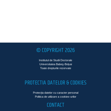
© COPYRIGHT 2026
Institutul de Studii Doctorale
Universitatea Babeş-Bolyai
Toate drepturile rezervate
PROTECTIA DATELOR & COOKIES
Protecția datelor cu caracter personal
Politica de utilizare a cookies-urilor
CONTACT