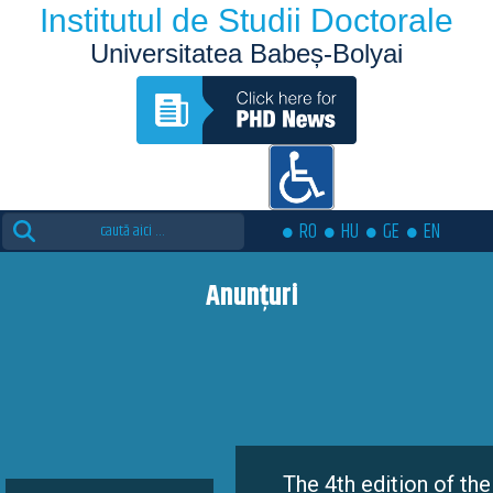
Institutul de Studii Doctorale
Universitatea Babeș-Bolyai
Search
RO
HU
GE
EN
for:
Anunțuri
The 4th edition of the Eutopia 