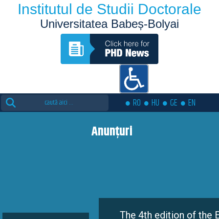
Institutul de Studii Doctorale
Universitatea Babeș-Bolyai
Search
RO
HU
GE
EN
for:
Anunțuri
The 4th edition of the Eutopia Do