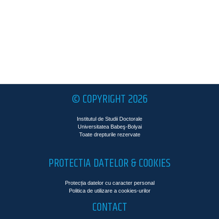
© COPYRIGHT 2026
Institutul de Studii Doctorale
Universitatea Babeş-Bolyai
Toate drepturile rezervate
PROTECTIA DATELOR & COOKIES
Protecția datelor cu caracter personal
Politica de utilizare a cookies-urilor
CONTACT