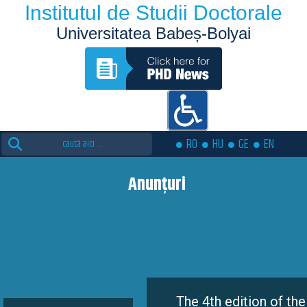
Institutul de Studii Doctorale
Universitatea Babeș-Bolyai
Search
RO
HU
GE
EN
for:
Anunțuri
The 4th edition of the Eutopia 