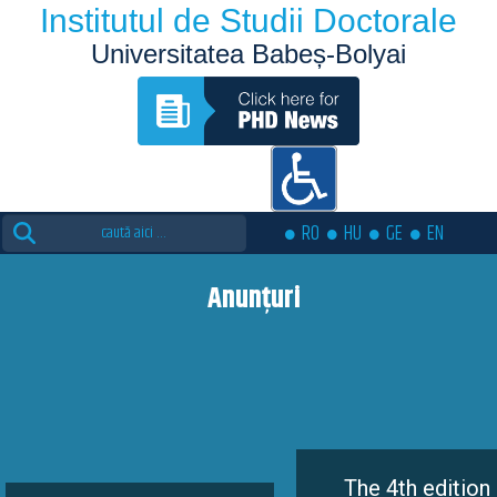
Institutul de Studii Doctorale
Universitatea Babeș-Bolyai
Search
RO
HU
GE
EN
for:
Anunțuri
The 4th edition of the Eutopia Do