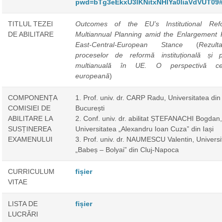
pwd=bTg3eEkxU3lKNitxNHlYa0liaVdVUT09
TITLUL TEZEI
Outcomes of the EU’s Institutional Re
DE ABILITARE
Multiannual Planning amid the Enlargement P
East-Central-European Stance
(
Rezul
proceselor de reformă instituțională și pl
multianuală în UE. O perspectivă cent
europeană
)
COMPONENȚA
1. Prof. univ. dr. CARP Radu, Universitatea din
COMISIEI DE
București
ABILITARE LA
2. Conf. univ. dr. abilitat ȘTEFANACHI Bogdan,
SUSȚINEREA
Universitatea „Alexandru Ioan Cuza” din Iași
EXAMENULUI
3. Prof. univ. dr. NAUMESCU Valentin, Universi
„Babeș – Bolyai” din Cluj-Napoca
CURRICULUM
fișier
VITAE
LISTA DE
fișier
LUCRĂRI