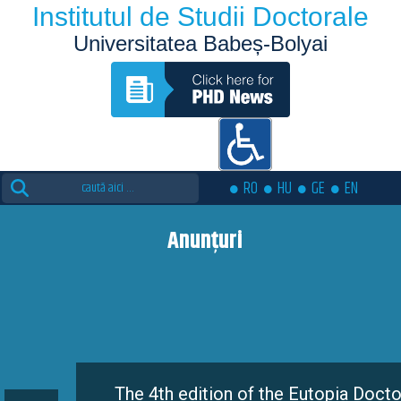
Institutul de Studii Doctorale
Universitatea Babeș-Bolyai
Search
RO
HU
GE
EN
for:
Anunțuri
The 4th edition of the Eutopia Doctoral