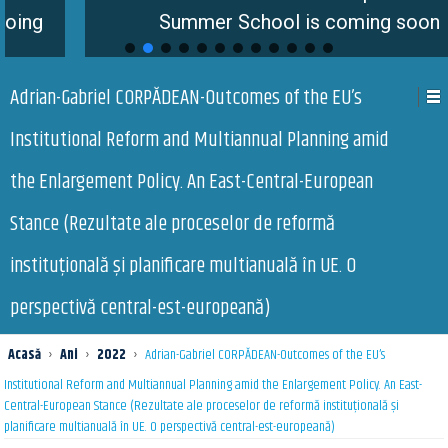
Summer School is coming soon
Adrian-Gabriel CORPĂDEAN-Outcomes of the EU’s
Institutional Reform and Multiannual Planning amid
the Enlargement Policy. An East-Central-European
Stance (Rezultate ale proceselor de reformă
instituțională și planificare multianuală în UE. O
perspectivă central-est-europeană)
Acasă
›
Ani
›
2022
›
Adrian-Gabriel CORPĂDEAN-Outcomes of the EU’s
Institutional Reform and Multiannual Planning amid the Enlargement Policy. An East-
Central-European Stance (Rezultate ale proceselor de reformă instituțională și
planificare multianuală în UE. O perspectivă central-est-europeană)