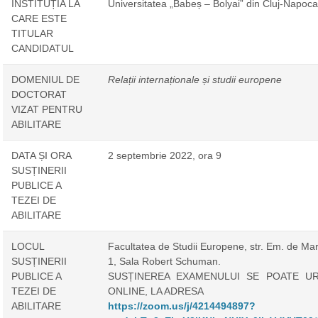
INSTITUȚIA LA
Universitatea „Babeș – Bolyai” din Cluj-Napoca
CARE ESTE
TITULAR
CANDIDATUL
DOMENIUL DE
Relații internaționale și studii europene
DOCTORAT
VIZAT PENTRU
ABILITARE
DATA ȘI ORA
2 septembrie 2022, ora 9
SUSȚINERII
PUBLICE A
TEZEI DE
ABILITARE
LOCUL
Facultatea de Studii Europene, str. Em. de Mar
SUSȚINERII
1, Sala Robert Schuman.
PUBLICE A
SUSȚINEREA EXAMENULUI SE POATE UR
TEZEI DE
ONLINE, LA ADRESA
ABILITARE
https://zoom.us/j/4214494897?