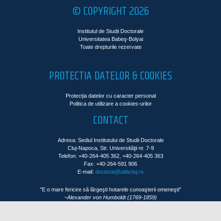
© COPYRIGHT 2026
Institutul de Studii Doctorale
Universitatea Babeş-Bolyai
Toate drepturile rezervate
PROTECTIA DATELOR & COOKIES
Protecția datelor cu caracter personal
Politica de utilizare a cookies-urilor
CONTACT
Adresa: Sediul Institutului de Studii Doctorale
Cluj-Napoca, Str. Universităţii nr. 7-9
Telefon: +40-264-405 362, +40-264-405 363
Fax: +40-264-591 906
E-mail:
doctorat@ubbcluj.ro
"E o mare fericire să lărgeşti hotarele cunoaşterii omeneşti"
~Alexander von Humboldt (1769-1859)