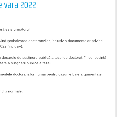
de vara 2022
vară este următorul:
ind școlarizarea doctoranzilor, inclusiv a documentelor privind
022 (inclusiv).
 dosarele de susținere publică a tezei de doctorat, în consecință
re a susținerii publice a tezei.
mentele doctoranzilor numai pentru cazurile bine argumentate,
diții normale.