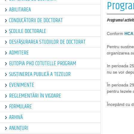
Program
ABILITAREA
CONDUCĂTORII DE DOCTORAT
Programul activita
ȘCOLILE DOCTORALE
Conform
HCA 
DESFĂȘURAREA STUDIILOR DE DOCTORAT
Pentru sustine
ADMITERE
organizarea su
EUTOPIA PHD COTUTELLE PROGRAM
In perioada 25
nu se vor depu
SUSȚINEREA PUBLICĂ A TEZELOR
EVENIMENTE
În perioada 2
pentru tezele 
REGLEMENTĂRI ÎN VIGOARE
Începând cu da
FORMULARE
ARHIVĂ
ANUNȚURI