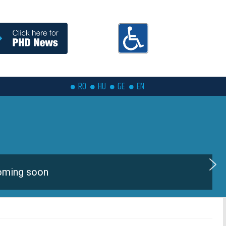
RO
HU
GE
EN
coming soon