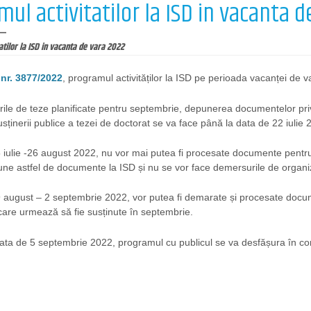
ul activitatilor la ISD in vacanta 
tilor la ISD in vacanta de vara 2022
nr. 3877/2022
, programul activităților la ISD pe perioada vacanței de 
rile de teze planificate pentru septembrie, depunerea documentelor priv
sținerii publice a tezei de doctorat se va face până la data de 22 iulie 2
 iulie -26 august 2022, nu vor mai putea fi procesate documente pentru
ne astfel de documente la ISD și nu se vor face demersurile de organiza
9 august – 2 septembrie 2022, vor putea fi demarate și procesate docu
care urmează să fie susținute în septembrie.
ta de 5 septembrie 2022, programul cu publicul se va desfășura în con