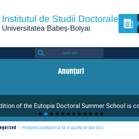
Institutul de Studii Doctorale
Universitatea Babeș-Bolyai
Search
for:
Anunțuri
dition of the Eutopia Doctoral Summer School is 
egorized
›
Programul activitatilor la ISD in vacanta de vara 2022