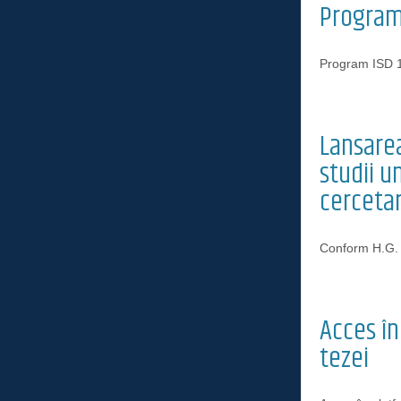
Program
Program ISD 
Lansarea
studii u
cerceta
Conform H.G. 
Acces î
tezei