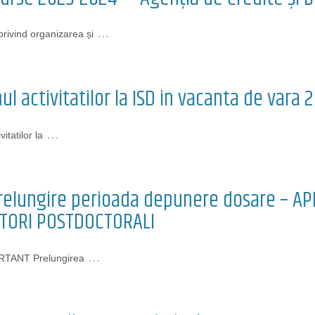
…
ivind organizarea și
l activitatilor la ISD in vacanta de vara 
…
itatilor la
relungire perioada depunere dosare – APE
TORI POSTDOCTORALI
…
TANT Prelungirea