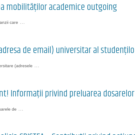
ea mobilităților academice outgoing
…
nzii care
adresa de email) universitar al studențilo
…
ersitare (adresele
t! Informații privind preluarea dosarelor 
…
sarele de