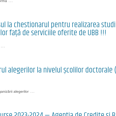
…
forma
sul la chestionarul pentru realizarea studi
lor față de serviciile oferite de UBB !!!
…
ul alegerilor la nivelul școlilor doctorale
…
anizării alegerilor
urse 2023-2024 — Agenția de Credite și B