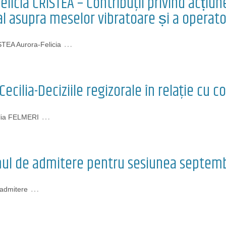
elicia CRISTEA – Contribuţii privind acṭiu
al asupra meselor vibratoare ṣi a operato
…
TEA Aurora-Felicia
ecilia-Deciziile regizorale în relație cu co
…
ilia FELMERI
ul de admitere pentru sesiunea septem
…
admitere