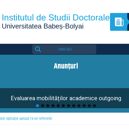
Institutul de Studii Doctorale
Universitatea Babeș-Bolyai
Search
for:
Anunțuri
Evaluarea mobilităților academice outgoing
ed: Aplicație upload CV-uri referenți