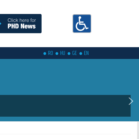
RO
HU
GE
EN