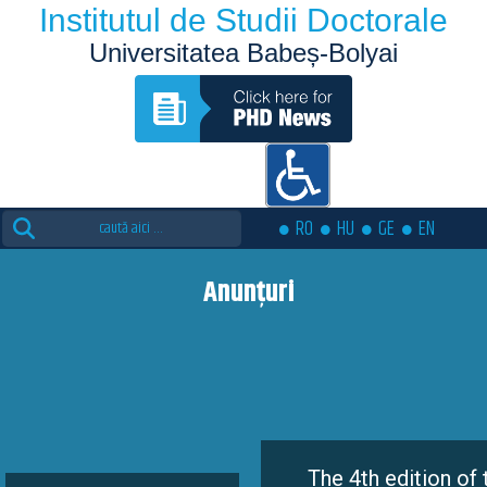
Institutul de Studii Doctorale
Universitatea Babeș-Bolyai
Search
RO
HU
GE
EN
for:
Anunțuri
The 4th edition of the Eutopia 