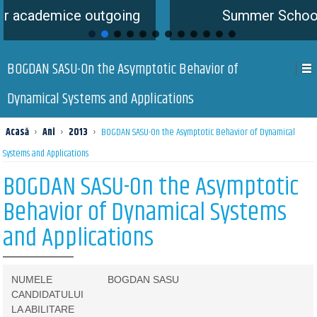
e outgoing
Summer School is coming 
BOGDAN SASU-On the Asymptotic Behavior of
Dynamical Systems and Applications
Acasă
›
Ani
›
2013
›
BOGDAN SASU-On the Asymptotic Behavior of Dynamical
Systems and Applications
BOGDAN SASU-On the Asymptotic
Behavior of Dynamical Systems
and Applications
NUMELE
BOGDAN SASU
CANDIDATULUI
LA ABILITARE