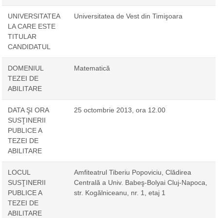
UNIVERSITATEA
Universitatea de Vest din Timişoara
LA CARE ESTE
TITULAR
CANDIDATUL
DOMENIUL
Matematică
TEZEI DE
ABILITARE
DATA ŞI ORA
25 octombrie 2013, ora 12.00
SUSŢINERII
PUBLICE A
TEZEI DE
ABILITARE
LOCUL
Amfiteatrul Tiberiu Popoviciu, Clădirea
SUSŢINERII
Centrală a Univ. Babeş-Bolyai Cluj-Napoca,
PUBLICE A
str. Kogălniceanu, nr. 1, etaj 1
TEZEI DE
ABILITARE