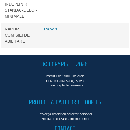
ÎNDEPLINIRII
STANDARDELOR
MINIMALE
RAPORTUL
Raport
COMISIEI DE
ABILITARE
© COPYRIGHT 2026
Institutul de Studii Doctorale
Universitatea Babeş-Bolyai
Toate drepturile rezervate
PROTECTIA DATELOR & COOKIES
Protecția datelor cu caracter personal
Politica de utilizare a cookies-urilor
CONTACT