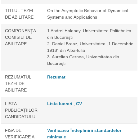
TITLUL TEZEI
On the Asymptotic Behavior of Dynamical
DE ABILITARE
Systems and Applications
COMPONENŢA
1 Andrei Halanay, Universitatea Politehnica
COMISIEI DE
din Bucureşti
ABILITARE
2. Daniel Breaz, Universitatea „1 Decembrie
1918” din Alba-Iulia
3. Aurelian Cernea, Universitatea din
Bucureşti
REZUMATUL
Rezumat
TEZEI DE
ABILITARE
LISTA
Lista lucrari
,
CV
PUBLICAŢIILOR
CANDIDATULUI
FISA DE
Verificarea îndeplinirii standardelor
VERIFICARE A
minimale