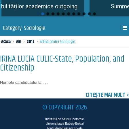
lor academice outgoing
Summer School
Category:
Sociologie
Acasă
›
Ani
›
2013
›
Arhivă pentru Sociologie
IRINA LUCIA CULIC-State, Population, and
Citizenship
…
Numele candidatului la
CITEȘTE MAI MULT ›
© COPYRIGHT 2026
Institutul de Studii Doctorale
Universitatea Babeş-Bolyai
Toate drepturile rezervate