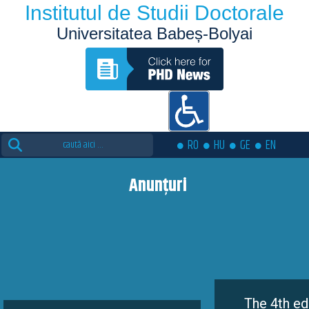
Institutul de Studii Doctorale
Universitatea Babeș-Bolyai
Search
RO
HU
GE
EN
for:
Anunțuri
The 4th edition of