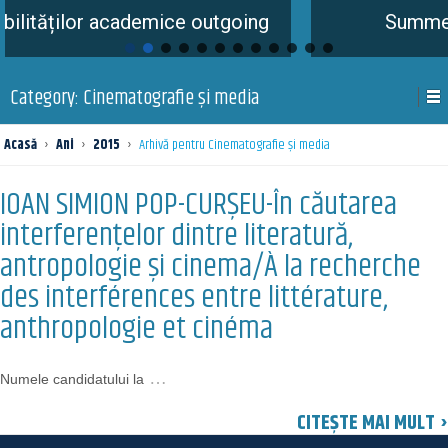
lor academice outgoing
Summer School
Category:
Cinematografie și media
Acasă
›
Ani
›
2015
›
Arhivă pentru Cinematografie și media
IOAN SIMION POP-CURŞEU-În căutarea
interferenţelor dintre literatură,
antropologie şi cinema/À la recherche
des interférences entre littérature,
anthropologie et cinéma
…
Numele candidatului la
CITEȘTE MAI MULT ›