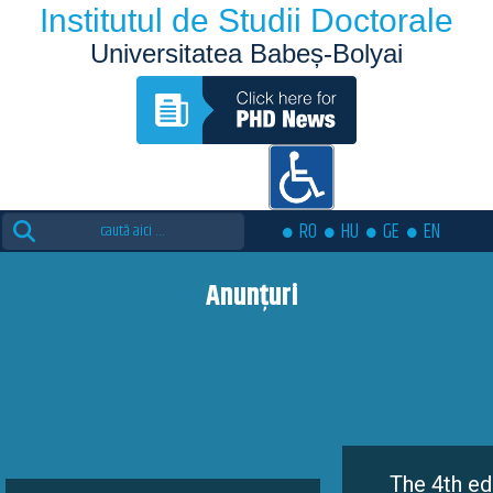
Institutul de Studii Doctorale
Universitatea Babeș-Bolyai
Search
RO
HU
GE
EN
for:
Anunțuri
The 4th edition of