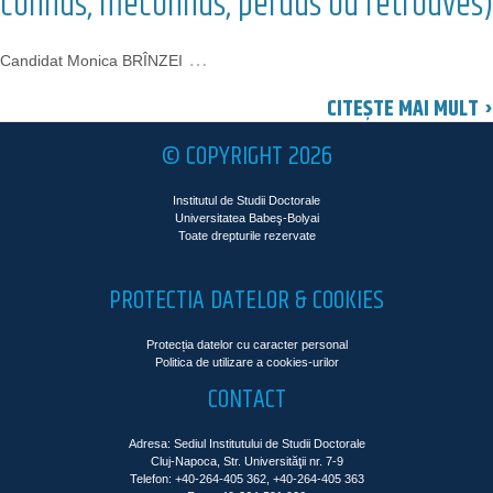
connus, méconnus, perdus ou retrouvés)
…
Candidat Monica BRÎNZEI
CITEȘTE MAI MULT ›
© COPYRIGHT 2026
Institutul de Studii Doctorale
Universitatea Babeş-Bolyai
Toate drepturile rezervate
PROTECTIA DATELOR & COOKIES
Protecția datelor cu caracter personal
Politica de utilizare a cookies-urilor
CONTACT
Adresa: Sediul Institutului de Studii Doctorale
Cluj-Napoca, Str. Universităţii nr. 7-9
Telefon: +40-264-405 362, +40-264-405 363