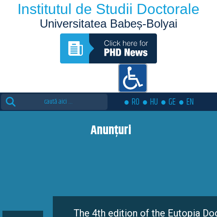
Institutul de Studii Doctorale
Universitatea Babeș-Bolyai
Search
RO
HU
GE
EN
for:
Anunțuri
The 4th edition of the Eutopia Doctora