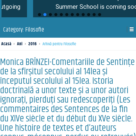
ing
Summer School is coming soon
Category:
Filosofie
Acasă
›
Ani
›
2016
›
Arhivă pentru Filosofie
Monica BRÎNZEI-Comentariile de Sentințe
de la sfîrșitul secolului al 14lea și
începutul secolului al 15lea. Istoria
doctrinală a unor texte și a unor autori
ignorați, pierduți sau redescoperiți (Les
commentaires des Sentences de la fin
du XIVe siècle et du début du XVe siècle.
Une histoire de textes et d’auteurs