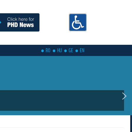
RO
HU
GE
EN