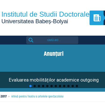
Institutul de Studii Doctorale
Universitatea Babeș-Bolyai
Search
for:
Anunțuri
Evaluarea mobilităților academice outgoing
2017
›
Arhivă pentru Teatru si artelele spectacolului